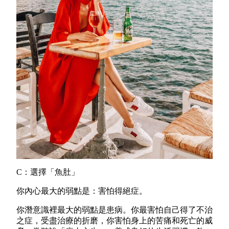
C：選擇「魚肚」
你內心最大的弱點是：害怕得絕症。
你潛意識裡最大的弱點是患病。你最害怕自己得了不治
之症，受盡治療的折磨，你害怕身上的苦痛和死亡的威