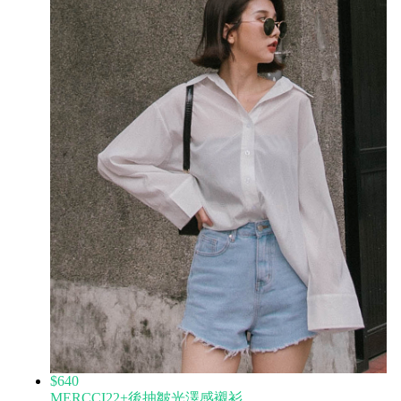
$640
MERCCI22+後抽皺光澤感襯衫