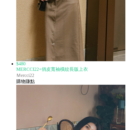
$480
MERCCI22+俏皮寬袖橫紋長版上衣
Ｍercci22
購物賺點