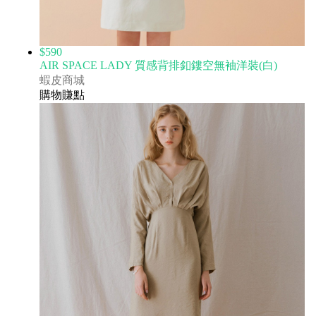
$590
AIR SPACE LADY 質感背排釦鏤空無袖洋裝(白)
蝦皮商城
購物賺點