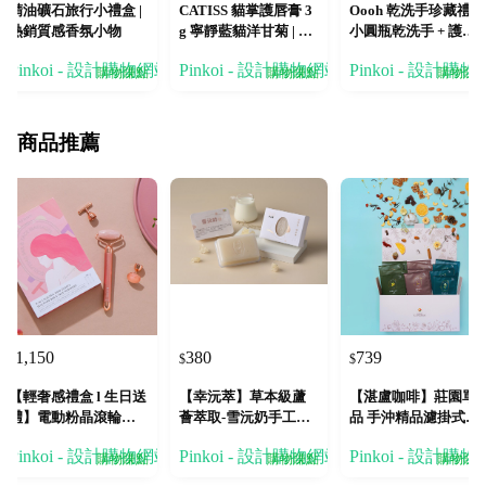
精油礦石旅行小禮盒 |
CATISS 貓掌護唇膏 3
Oooh 乾洗手珍藏禮盒
熱銷質感香氛小物
g 寧靜藍貓洋甘菊 | 禮
小圓瓶乾洗手 + 護手
品首選
噴 + 除臭噴霧
Pinkoi - 設計購物網站
Pinkoi - 設計購物網站
Pinkoi - 設計購
購物賺點
購物賺點
購物賺
商品推薦
1,150
380
739
$
$
$
【輕奢感禮盒 l 生日送
【幸沅萃】草本級蘆
【湛盧咖啡】莊園單
禮】電動粉晶滾輪美
薈萃取-雪沅奶手工皂
品 手沖精品濾掛式咖
顏按摩儀三合一
香皂 冷皂 洗臉皂 肥皂
啡 綜合風味(11gx27
Pinkoi - 設計購物網站
Pinkoi - 設計購物網站
Pinkoi - 設計購
包)
購物賺點
購物賺點
購物賺