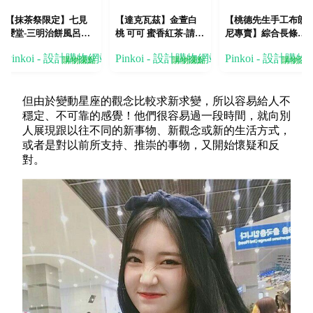
【抹茶祭限定】七見
【達克瓦茲】金萱白
【桃德先生手工布朗
櫻堂-三明治餅風呂敷
桃 可可 蜜香紅茶-請選
尼專賣】綜合長條布
禮盒
出貨日
朗尼
Pinkoi - 設計購物網站
Pinkoi - 設計購物網站
Pinkoi - 設計購
購物賺點
購物賺點
購物賺
但由於變動星座的觀念比較求新求變，所以容易給人不
穩定、不可靠的感覺！他們很容易過一段時間，就向別
人展現跟以往不同的新事物、新觀念或新的生活方式，
或者是對以前所支持、推崇的事物，又開始懷疑和反
對。