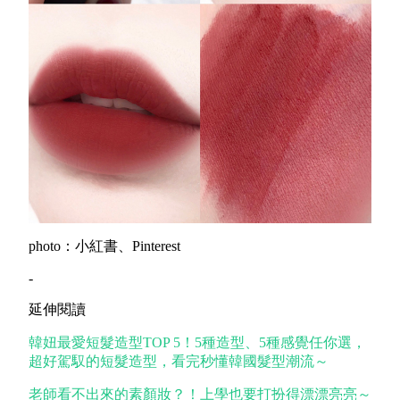
photo：小紅書、Pinterest
-
延伸閱讀
韓妞最愛短髮造型TOP 5！5種造型、5種感覺任你選，
超好駕馭的短髮造型，看完秒懂韓國髮型潮流～
老師看不出來的素顏妝？！上學也要打扮得漂漂亮亮～