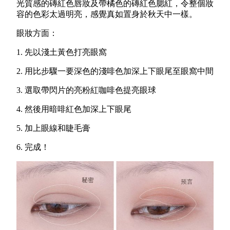
光質感的磚紅色唇妝及帶橘色的磚紅色腮紅，令整個妝
容的色彩太過明亮，感覺真如置身於秋天中一樣。
眼妝方面：
1. 先以淺土黃色打亮眼窩
2. 用比步驟一要深色的淺啡色加深上下眼尾至眼窩中間
3. 選取帶閃片的亮粉紅咖啡色提亮眼球
4. 然後用暗啡紅色加深上下眼尾
5. 加上眼線和睫毛膏
6. 完成！