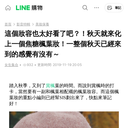
筆記
首頁
影音特輯
美妝保養
這個妝容也太好看了吧？！秋天就來化
上一個焦糖楓葉妝！一整個秋天已經來
到的感覺有沒有～
女生集合
•
932
•
更新時間: 2019-11-19 20:05
踏入秋季，又到了
賞楓
葉的時間。而說到賞楓時的打
卡，當然要有一副和楓葉相配襯的楓葉妝容。而這個楓
葉妝的重點小編則已經幫SIS劃出來了，快點來筆記
好！