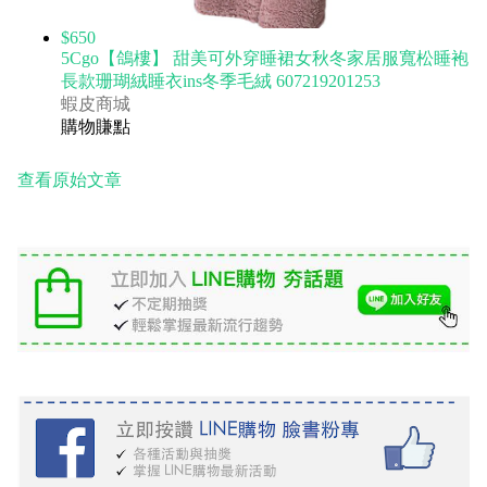
$650
5Cgo【鴿樓】 甜美可外穿睡裙女秋冬家居服寬松睡袍
長款珊瑚絨睡衣ins冬季毛絨 607219201253
蝦皮商城
購物賺點
查看原始文章