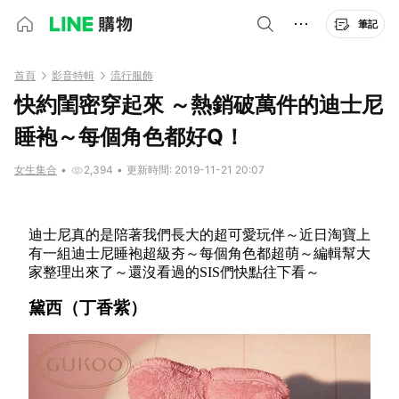
筆記
首頁
影音特輯
流行服飾
快約閨密穿起來 ～熱銷破萬件的迪士尼
睡袍～每個角色都好Q！
女生集合
•
2,394
•
更新時間: 2019-11-21 20:07
迪士尼真的是陪著我們長大的超可愛玩伴～近日淘寶上
有一組迪士尼睡袍超級夯～每個角色都超萌～編輯幫大
家整理出來了～還沒看過的SIS們快點往下看～
黛西（丁香紫）