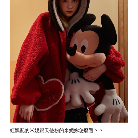
紅黑配的米妮跟天使粉的米妮妳怎麼選？？