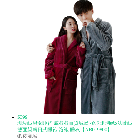
$399
珊瑚絨男女睡袍 威叔叔百貨城堡 極厚珊瑚絨x法蘭絨
雙面親膚日式睡袍 浴袍 睡衣【AB019800】
蝦皮商城