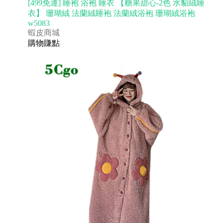
[499免運] 睡袍 浴袍 睡衣 【糖果甜心-2色 水貂絨睡
衣】 珊瑚絨 法蘭絨睡袍 法蘭絨浴袍 珊瑚絨浴袍
w5083
蝦皮商城
購物賺點