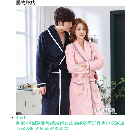
購物賺點
$551
睡衣-情侶款珊瑚絨浴袍女法蘭絨冬季加厚男睡衣家居
服浴衣睡袍長袖 依夏嚴選