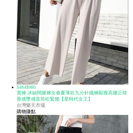
$484
$980
寬褲 冰絲闊腿褲女春夏薄款九分針織褲顯瘦高腰正韓
垂感墜感直筒松緊腰【星時代女王】
台灣樂天市場
購物賺點