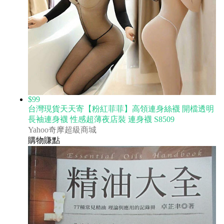
$99
台灣現貨天天寄【粉紅菲菲】高領連身絲襪 開檔透明
長袖連身襪 性感超薄夜店裝 連身襪 S8509
Yahoo奇摩超級商城
購物賺點