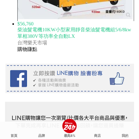
$56,760
柴油髮電機10KW小型家用靜音柴油髮電機組5/6/8kw
單相380V等功率全自動LX
台灣樂天市場
購物賺點
首頁
品牌
最高8%
商店
我的