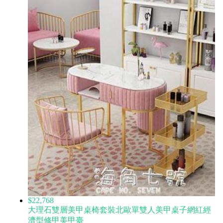
$22,768
大理石雙層美甲桌椅套裝北歐單雙人美甲桌子網紅經
濟型修甲美甲臺