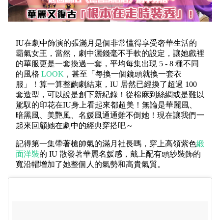
IU在劇中飾演的張滿月是個非常懂得享受奢華生活的
霸氣女王，當然，劇中灑錢毫不手軟的設定，讓她戲裡
的華服更是一套換過一套，平均每集出現 5 - 8 種不同
的風格
LOOK
，甚至「每換一個鏡頭就換一套衣
服」！算一算整齣劇結束，IU 居然已經換了超過 100
套造型，可以說是創下新紀錄！從棉麻到絲綢或是難以
駕馭的印花在IU身上看起來都超美！無論是華麗風、
暗黑風、美艷風、名媛風通通難不倒她！現在讓我們一
起來回顧她在劇中的經典穿搭吧～
記得第一集帶著槍帥氣的滿月社長嗎，
穿上高領紫色
緞
面洋裝
的 IU 散發著華麗名媛感，戴上配有頭紗裝飾的
寬沿帽增加了她整個人的氣勢和高貴氣質。