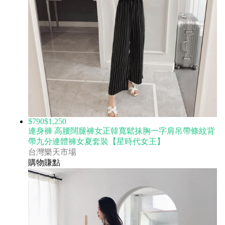
$790
$1,250
連身褲 高腰闊腿褲女正韓寬鬆抹胸一字肩吊帶條紋背
帶九分連體褲女夏套裝【星時代女王】
台灣樂天市場
購物賺點