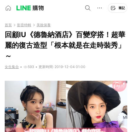
筆記
首頁
影音特輯
美妝保養
回顧IU《德魯納酒店》百變穿搭！超華
麗的復古造型「根本就是在走時裝秀」
～
女生集合
•
593
•
更新時間: 2019-12-04 01:00