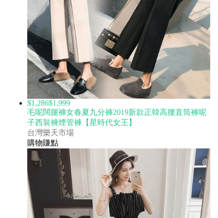
$1,286
$1,999
毛呢闊腿褲女春夏九分褲2019新款正韓高腰直筒褲呢
子西裝褲煙管褲【星時代女王】
台灣樂天市場
購物賺點