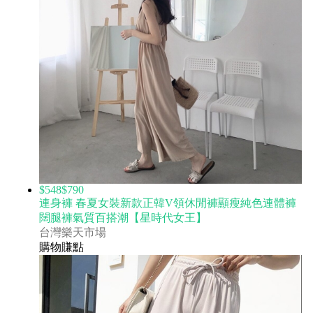
$548
$790
連身褲 春夏女裝新款正韓V領休閒褲顯瘦純色連體褲
闊腿褲氣質百搭潮【星時代女王】
台灣樂天市場
購物賺點