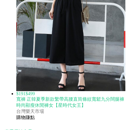
$191
$499
寬褲 正韓夏季新款繫帶高腰直筒條紋寬鬆九分闊腿褲
時尚顯瘦休閒褲女【星時代女王】
台灣樂天市場
購物賺點