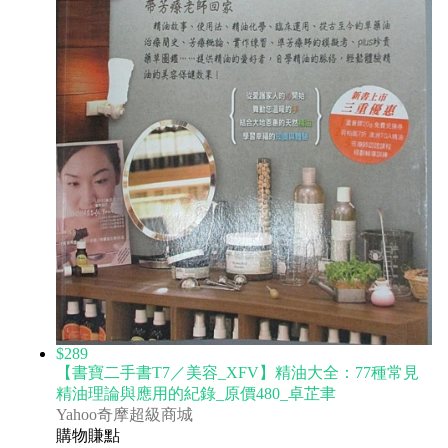
$289
【書寶二手書T7／美容_XFV】精油大全：77種常見
精油理論與應用的紀錄_原價480_卓芷聿
Yahoo奇摩超級商城
購物賺點