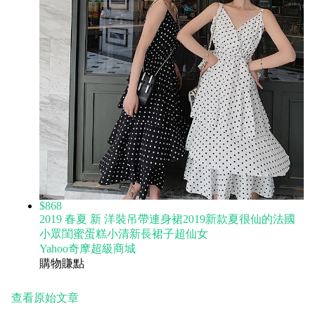
$868
2019 春夏 新 洋裝吊帶連身裙2019新款夏很仙的法國
小眾閨蜜蛋糕小清新長裙子超仙女
Yahoo奇摩超級商城
購物賺點
查看原始文章