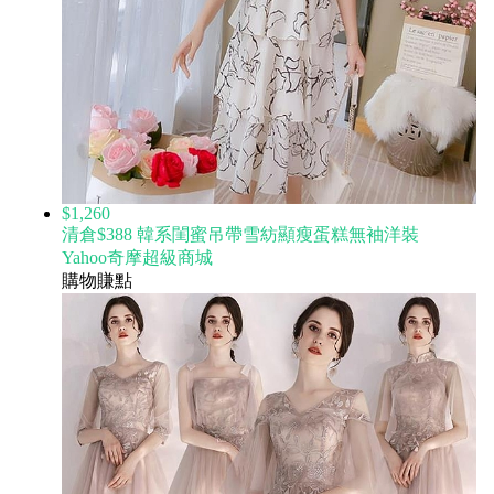
$1,260
清倉$388 韓系閨蜜吊帶雪紡顯瘦蛋糕無袖洋裝
Yahoo奇摩超級商城
購物賺點