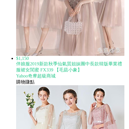
$1,150
伴娘服2019新款秋季仙氣質姐妹團中長款韓版畢業禮
服裙女閨蜜 FX339 【毛菇小象】
Yahoo奇摩超級商城
購物賺點