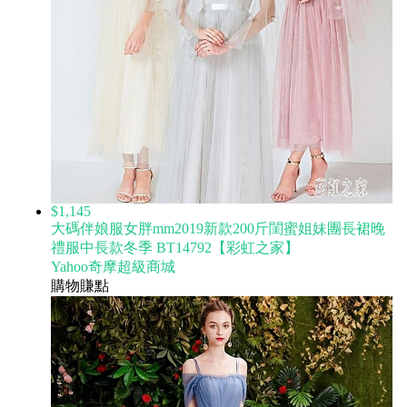
$1,145
大碼伴娘服女胖mm2019新款200斤閨蜜姐妹團長裙晚
禮服中長款冬季 BT14792【彩虹之家】
Yahoo奇摩超級商城
購物賺點