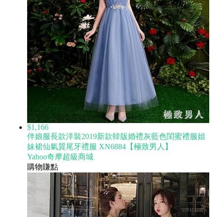
$1,166
伴娘服長款洋裝2019新款韓版婚禮灰藍色閨蜜禮服姐
妹裙仙氣質尾牙禮服 XN6884【極致男人】
Yahoo奇摩超級商城
購物賺點