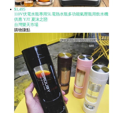
$1,495
110V伏電水瓶專用5L電熱水瓶多功能氣壓瓶用飲水機
供應 YJT 夏沫之戀
台灣樂天市場
購物賺點