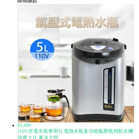
購物賺點
$1,699
110V伏電水瓶專用5L電熱水瓶多功能氣壓瓶用飲水機
供應 YJT 夏沫之戀