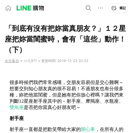
筆記
「到底有沒有把妳當真朋友？」１２星
座把妳當閨蜜時，會有「這些」動作！
（下）
女生集合
•
5,971
•
更新時間: 2019-12-23 20:33
很多時候們我們常常感嘆，交朋友容易但是交心難啊～
想要交到知心朋友真的很不容易！不過朋友也有分很多
種，妳把他當閨蜜，但是她有把你放心裡嗎？讓我們來
判斷12星座射手座其中的－射手座、摩羯座、水瓶座、
雙魚座
是否把你當真心好朋友吧～
射手座
射手座一直都是把歡笑帶給大家的
開心果
，在所有人的