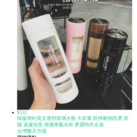
$332
韓版簡約英文透明玻璃水瓶 大容量 防摔耐熱防燙 茶
隔 過濾泡茶 便攜車載水杯 夢露時尚女裝
台灣樂天市場