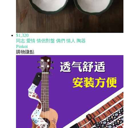
$1,320
同志 愛情 情侶對盤 偶們 情人 陶器
Pinkoi
購物賺點