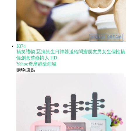
$374
搞笑禮物 惡搞笑生日神器送給閨蜜朋友男女生個性搞
怪創意整蠱情人 HD
Yahoo奇摩超級商城
購物賺點