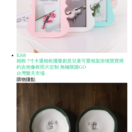
$268
相框 7寸卡通相框擺臺創意兒童可愛相架掛墻寶寶簡
約吉他像框照片定制 無極限購GO
台灣樂天市場
購物賺點