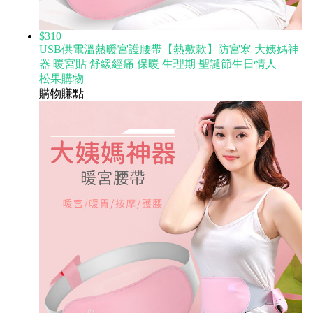
$310
USB供電溫熱暖宮護腰帶【熱敷款】防宮寒 大姨媽神
器 暖宮貼 舒緩經痛 保暖 生理期 聖誕節生日情人
松果購物
購物賺點