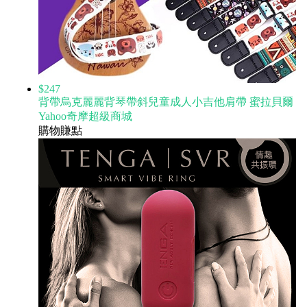
$247
背帶烏克麗麗背琴帶斜兒童成人小吉他肩帶 蜜拉貝爾
Yahoo奇摩超級商城
購物賺點