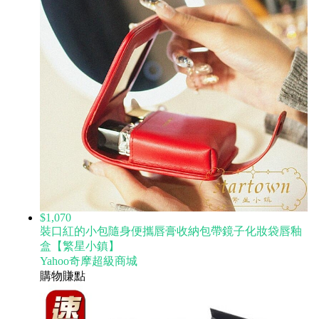
$1,070
裝口紅的小包隨身便攜唇膏收納包帶鏡子化妝袋唇釉
盒【繁星小鎮】
Yahoo奇摩超級商城
購物賺點