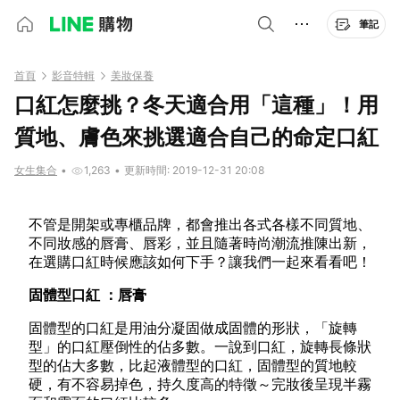
筆記
首頁
影音特輯
美妝保養
口紅怎麼挑？冬天適合用「這種」！用
質地、膚色來挑選適合自己的命定口紅
女生集合
•
1,263
•
更新時間: 2019-12-31 20:08
不管是開架或專櫃品牌，都會推出各式各樣不同質地、
不同妝感的唇膏、唇彩，並且隨著時尚潮流推陳出新，
在選購口紅時候應該如何下手？讓我們一起來看看吧！
固體型口紅 ：唇膏
固體型的口紅是用油分凝固做成固體的形狀，「旋轉
型」的口紅壓倒性的佔多數。一說到口紅，旋轉長條狀
型的佔大多數，比起液體型的口紅，固體型的質地較
硬，有不容易掉色，持久度高的特徵～完妝後呈現半霧