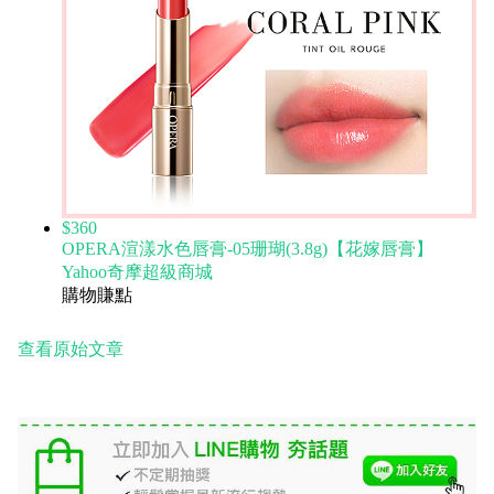
$360
OPERA渲漾水色唇膏-05珊瑚(3.8g)【花嫁唇膏】
Yahoo奇摩超級商城
購物賺點
查看原始文章