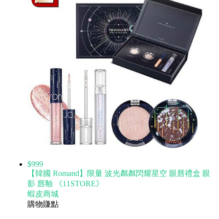
$999
【韓國 Romand】限量 波光粼粼閃耀星空 眼唇禮盒 眼
影 唇釉 《11STORE》
蝦皮商城
購物賺點