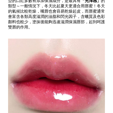
型的口紅多數有添加保濕成分，是最具有
「光澤感」
的
類型～一般情況下，冬天比起夏天更適合用唇蜜！冬天
的氣候比較乾燥，嘴唇也會容易乾燥起皮，而唇蜜通常
會富含各類高度滋潤的油脂和閃光因子，含蠟質及色彩
顏料也較少，塗抹後能夠迅速滋潤保濕唇部，起到呵護
雙唇的作用。