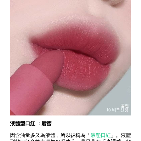
液體型口紅 ：唇蜜
因含油量多又為液體，所以被稱為「
液態口紅
」。液體