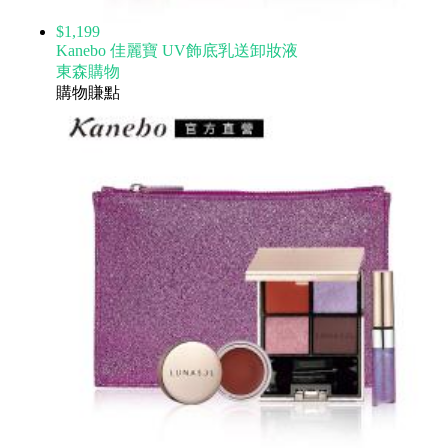
$1,199
Kanebo 佳麗寶 UV飾底乳送卸妝液
東森購物
購物賺點