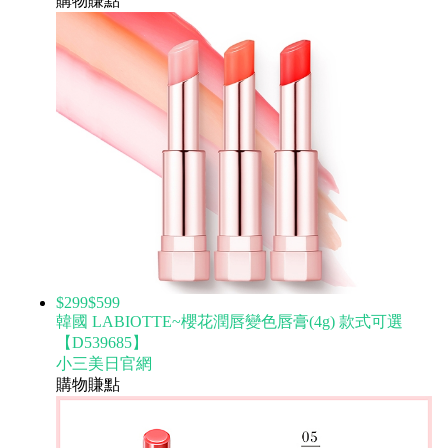
購物賺點
$299
$599
韓國 LABIOTTE~櫻花潤唇變色唇膏(4g) 款式可選
【D539685】
小三美日官網
購物賺點