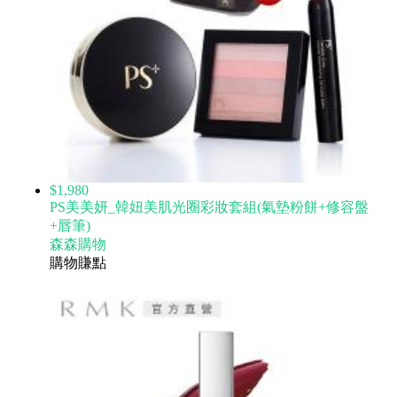
$1,980
PS美美妍_韓妞美肌光圈彩妝套組(氣墊粉餅+修容盤
+唇筆)
森森購物
購物賺點