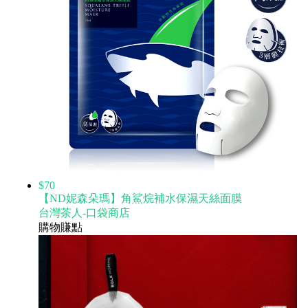
$70
【ND妮森朵瑪】角鯊烷補水保濕天絲面膜
台灣茶人-口袋商店
購物賺點