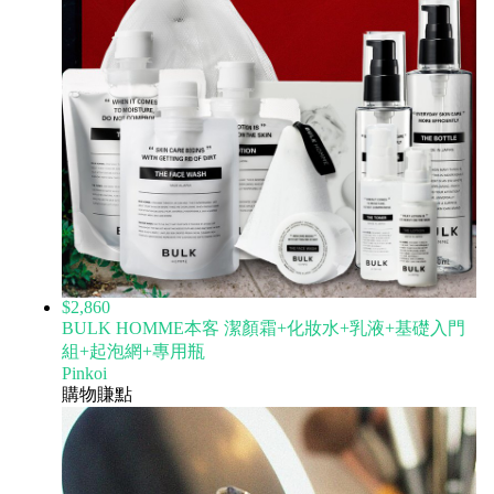
$2,860
BULK HOMME本客 潔顏霜+化妝水+乳液+基礎入門
組+起泡網+專用瓶
Pinkoi
購物賺點