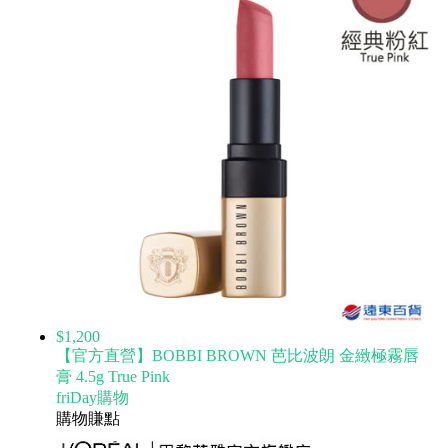
$1,200
【官方直營】BOBBI BROWN 芭比波朗 金緻極霧唇
膏 4.5g True Pink
friDay購物
購物賺點