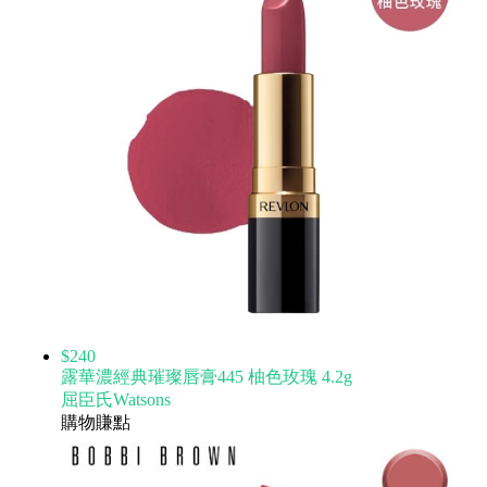
$240
露華濃經典璀璨唇膏445 柚色玫瑰 4.2g
屈臣氏Watsons
購物賺點