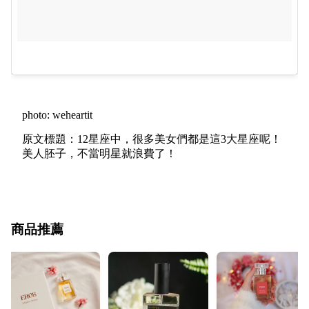
photo: weheartit
原文標題：12星座中，很多美女們都是這3大星座呢！
美人胚子，不當明星就浪費了！
商品推薦