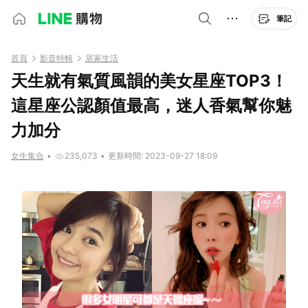
筆記
首頁
影音特輯
居家生活
天生就有氣質風韻的美女星座TOP3！
這星座公認顏值最高，迷人香氣幫你魅
力加分
女生集合
•
235,073
•
更新時間: 2023-09-27 18:09