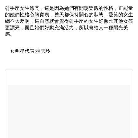
射手座女生漂亮，這是因為她們有開朗樂觀的性格，正能量
的她們性格心胸寬廣，整天都保持開心的狀態，愛笑的女生
總不太差啊！這自然就會覺得射手座的女生好像比其他女孩
更漂亮，而且她們好動充滿活力，所以會給人一種陽光美
感。
女明星代表:林志玲