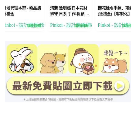
月老代理本部 - 粉晶擴
清新 透明感 日本花材
櫻花姓名手鍊、項鍊
香禮盒
御守 日系 手作 祈願 少
(送禮盒)【客製化】
女 禮物 吊飾 蝶
Pinkoi - 設計購物網站
Pinkoi - 設計購物網站
Pinkoi - 設計購
購物賺點
購物賺點
購物賺