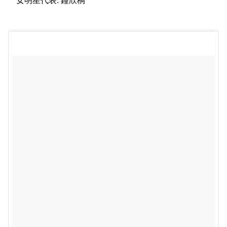
女明星代表: 鐘欣桐