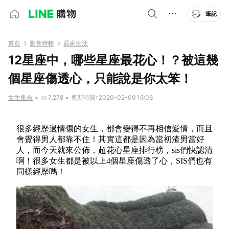
筆記
首頁
影音特輯
居家生活
12星座中，哪些星座最花心！？被這幾
個星座傷透心，只能說是你太笨！
女生集合
•
7,278
•
更新時間: 2020-02-09 16:06
很多經歷過情傷的女生，都會變得不再相信愛情，而且
會覺得男人都靠不住！其實這都是因為當初渣男當好
人，而今天就來公佈，超花心星座排行榜，sis們快認清
啊！很多女生都是被以上4個星座傷透了心，SIS們也有
同樣經歷嗎！