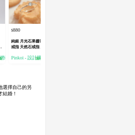
880
$
純銀 月光石果醬薄餅
費
戒指 天然石戒指 水晶
戒指
物網站
Pinkoi - 設計購物網站
點
購物賺點
地選擇自己的另
才結婚！