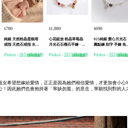
780
1,880
690
$
$
$
純銀 天然粉晶蛋糕塔
心花綻放 粉晶草莓晶
925純銀 愛心月光石
戒指 天然石戒指 水晶
月光石石榴石手鍊 - 幸
圓點鍊 刻字 手鍊 免
戒指
福人緣
送禮包裝
站
Pinkoi - 設計購物網站
Pinkoi - 設計購物網站
Pinkoi - 設計購
購物賺點
購物賺點
購物賺
瓶女希望想嫁給愛情，正正是因為她們相信愛情，才更加會小心
公！因此她們也會抱持著「寧缺勿濫」的意念，寧願找到對的人