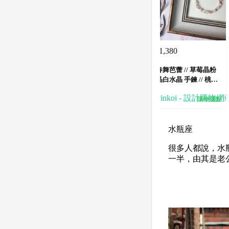
1,380
$
春舞芭蕾 // 草莓晶粉
晶白水晶 手鍊 // 桃花
人緣 貴人運
Pinkoi - 設計購物網
購物賺點
水瓶座
很多人都說，水
一半，由其是老