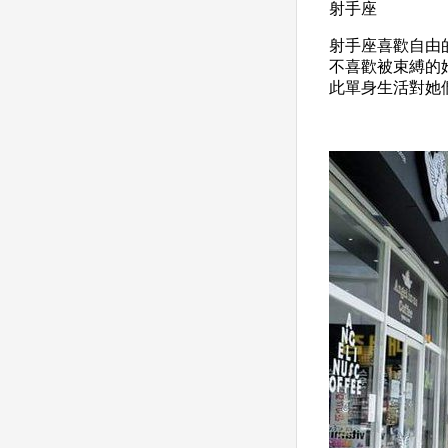
射手座
射手座喜歡自由
不喜歡被束縛的
此單身生活對她