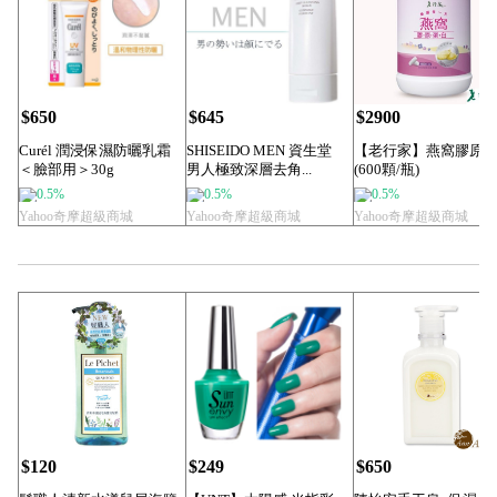
$650
$645
$2900
Curél 潤浸保濕防曬乳霜
SHISEIDO MEN 資生堂
【老行家】燕窩膠原
＜臉部用＞30g
男人極致深層去角...
(600顆/瓶)
0.5%
0.5%
0.5%
Yahoo奇摩超級商城
Yahoo奇摩超級商城
Yahoo奇摩超級商城
$120
$249
$650