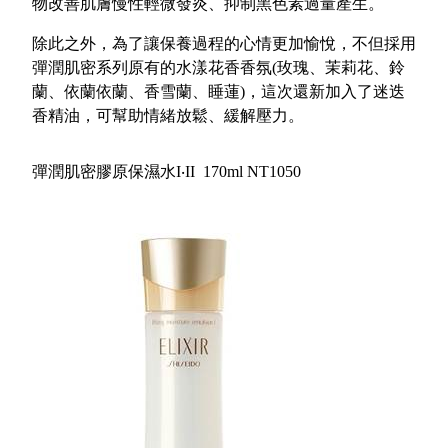
物改善肌膚慢性輕微發炎、抑制黑色素過量產生。
除此之外，為了讓保養過程的心情更加愉悅，不但採用
彈潤肌密系列原有的水漾花香香氛(玫瑰、茉莉花、鈴
蘭、依蘭依蘭、香雪蘭、睡蓮)，這次還新加入了迷迭
香精油，可幫助情緒放鬆、緩解壓力。
彈潤肌密膠原保濕水I‧II 170ml NT1050