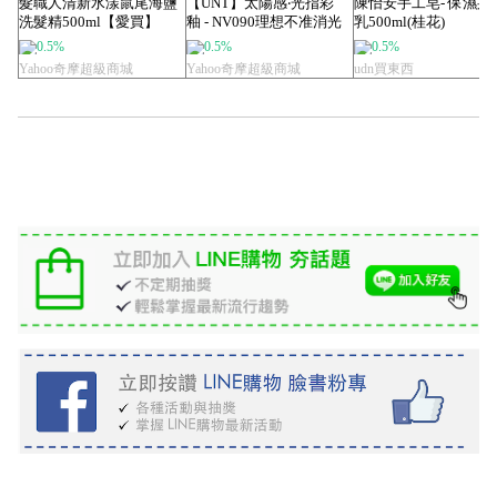
髮職人清新水漾鼠尾海鹽
【UNT】太陽感‧光指彩
陳怡安手工皂- 保濕身
洗髮精500ml【愛買】
釉 - NV090理想不准消光
乳500ml(桂花)
15m...
0.5%
0.5%
0.5%
Yahoo奇摩超級商城
Yahoo奇摩超級商城
udn買東西