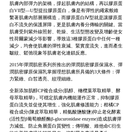
肌膚內部彈力的架橋，撐起肌膚內的結構，再以膠原蛋
白VII型—U型提拉膠原蛋白，像是有彈性的繩索般維
繫著肌膚內部層層構造，而膠原蛋白Ⅳ型就是讓膠原蛋
白不流失的保護屏障，更是肌膚內養分傳輸的關鍵。當
肌膚受到紫外線照射、乾燥、生活型態改變及增齡使女
性荷爾蒙減少等影響，導致這3種膠原蛋白中任何一種
減少，均會使肌膚的彈性衰減、緊實度流失，進而產生
皺紋、鬆弛現象等肌膚老化連鎖反應。
2015年彈潤肌密系列所推出的彈潤肌密膠原保濕水、彈
潤肌密膠原保濕乳掌握理想肌膚所具備的3大條件：彈
力緊緻、白皙透亮、紋理細緻。
全新添加肌醇CP複合成分(肌醇、橄欖葉萃取精華、酵
母萃取精華)，可穩定肌膚內機能運作正常，抑制膠原
蛋白流失並促使其增生，強化肌膚修護能力；柑橘CP
複合成分(陳皮萃取精華，精氨酸鹽酸鹽)抑止老化酵素
(活性型β葡萄糖醛酶β-glucuronidase enzyme)造成肌膚彈
力減低、防止角層蛋白質變性；傳明酸、維他命C衍生