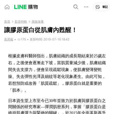
筆記
首頁
影音特輯
美妝保養
讓膠原蛋白從肌膚內甦醒！
美周報
•
175
•
更新時間: 2019-07-16 18:42
根據皮膚科醫師指出，肌膚組織的成長期結束於25歲左
右，之後便會逐漸走下坡，當肌質量減少後，肌膚組織
間失去支撐力，便會呈現疏鬆現象，使肌膚變薄變乾
燥、失去彈性光澤及細紋等老化現象產生。由此可知，
若想預防或改善「肌質疏鬆」，膠原蛋白就是重要的
「肌本」。
日本資生堂上市至今已30年並致力於肌膚與膠原蛋白之
間關係的研究專家—彈潤肌密系列，掌握「膠原蛋白是
維持肌膚彈力與緊緻的關鍵」，於2015年全面革新再升