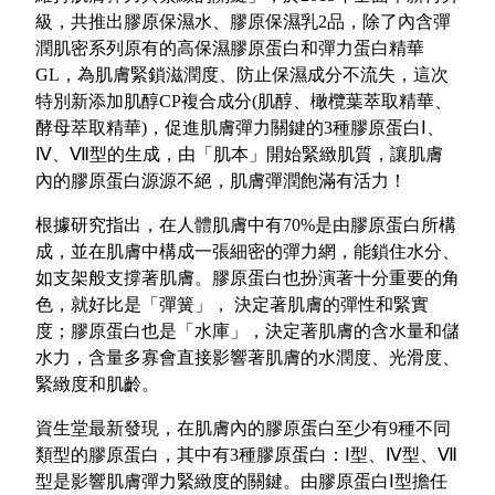
級，共推出膠原保濕水、膠原保濕乳2品，除了內含彈
潤肌密系列原有的高保濕膠原蛋白和彈力蛋白精華
GL，為肌膚緊鎖滋潤度、防止保濕成分不流失，這次
特別新添加肌醇CP複合成分(肌醇、橄欖葉萃取精華、
酵母萃取精華)，促進肌膚彈力關鍵的3種膠原蛋白Ⅰ、
Ⅳ、Ⅶ型的生成，由「肌本」開始緊緻肌質，讓肌膚
內的膠原蛋白源源不絕，肌膚彈潤飽滿有活力！
根據研究指出，在人體肌膚中有70%是由膠原蛋白所構
成，並在肌膚中構成一張細密的彈力網，能鎖住水分、
如支架般支撐著肌膚。膠原蛋白也扮演著十分重要的角
色，就好比是「彈簧」， 決定著肌膚的彈性和緊實
度；膠原蛋白也是「水庫」，決定著肌膚的含水量和儲
水力，含量多寡會直接影響著肌膚的水潤度、光滑度、
緊緻度和肌齡。
資生堂最新發現，在肌膚內的膠原蛋白至少有9種不同
類型的膠原蛋白，其中有3種膠原蛋白：Ⅰ型、Ⅳ型、Ⅶ
型是影響肌膚彈力緊緻度的關鍵。由膠原蛋白Ⅰ型擔任