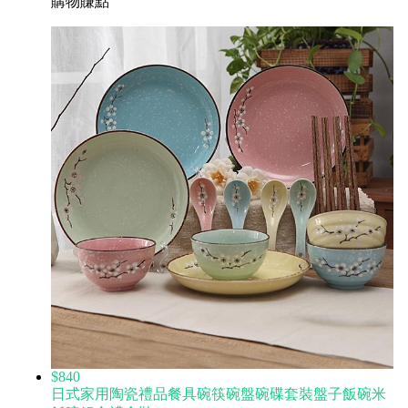
購物賺點
$840
日式家用陶瓷禮品餐具碗筷碗盤碗碟套裝盤子飯碗米