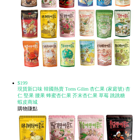
$199
現貨新口味 韓國熱賣 Toms Gilim 杏仁果 (家庭號) 杏
仁 堅果 腰果 蜂蜜杏仁果 芥末杏仁果 草莓 跳跳糖
蝦皮商城
購物賺點