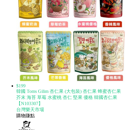
$199
韓國 Toms Gilim 杏仁果 (大包裝) 杏仁果 蜂蜜杏仁果
芥末 海苔 草莓 水蜜桃 杏仁 堅果 優格 韓國杏仁果
【N103307】
台灣樂天市場
購物賺點