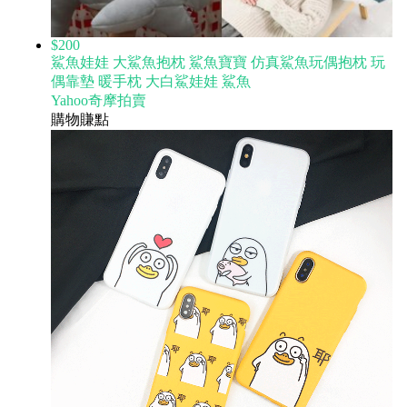
$200
鯊魚娃娃 大鯊魚抱枕 鯊魚寶寶 仿真鯊魚玩偶抱枕 玩
偶靠墊 暖手枕 大白鯊娃娃 鯊魚
Yahoo奇摩拍賣
購物賺點