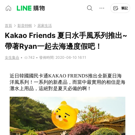
筆記
首頁
影音特輯
居家生活
Kakao Friends 夏日水手風系列推出~
帶著Ryan一起去海邊度假吧！
女生集合
•
742
•
發佈時間: 2020-06-10 16:11
近日韓國國民卡通KAKAO FRIENDS推出全新夏日海
洋風系列！一系列的新產品，而當中最實用的相信是海
灘水上用品，這絕對是夏天必備的啊！