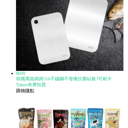
$699
韓國萬能媽媽316不鏽鋼不發黴抗菌砧板?可刷卡
Yahoo奇摩拍賣
購物賺點