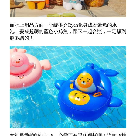
而水上用品方面，小編推介Ryan化身成為鯨魚的水
泡，變成超萌的藍色小鯨魚，跟它一起合照，一定騙到
超多讚的！
女神最愛拍的打卡超，必需要有浮床襯托啊！這個超搶