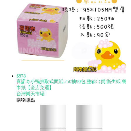
$878
喜諾奇小鴨抽取式面紙 250抽90包 整箱出貨 衛生紙 餐
巾紙【全店免運】
台灣樂天市場
購物賺點