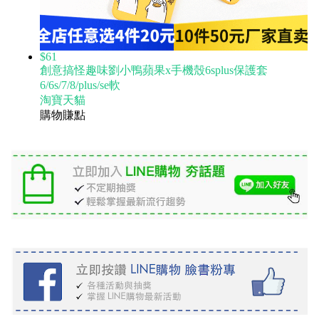
$61
創意搞怪趣味劉小鴨蘋果x手機殼6splus保護套
6/6s/7/8/plus/se軟
淘寶天貓
購物賺點