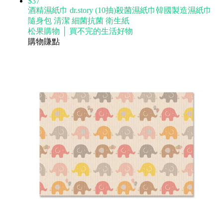
$37
酒精濕紙巾 dr.story (10抽)殺菌濕紙巾韓國製造濕紙巾
隨身包 清潔 細菌抗菌 衛生紙
松果購物 │ 買不完的生活好物
購物賺點