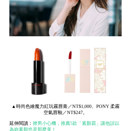
▲時尚色繪魔力紅玩霧唇膏／NT$1,000、PONY 柔霧
空氣唇釉／NT$247。
延伸閱讀：
撩男小心機，推薦5款「素顏霜」讓他誤以
為妳素顏也是那麼美！