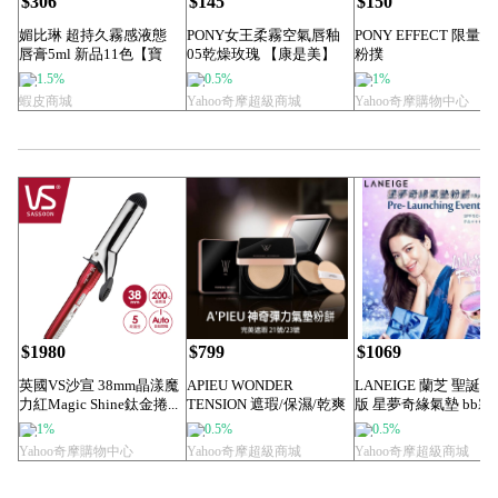
$306
$145
$150
媚比琳 超持久霧感液態
PONY女王柔霧空氣唇釉
PONY EFFECT 限量
唇膏5ml 新品11色【寶
05乾燥玫瑰 【康是美】
粉撲
雅】
1.5%
0.5%
1%
蝦皮商城
Yahoo奇摩超級商城
Yahoo奇摩購物中心
$1980
$799
$1069
英國VS沙宣 38mm晶漾魔
APIEU WONDER
LANEIGE 蘭芝 聖誕
力紅Magic Shine鈦金捲...
TENSION 遮瑕/保濕/乾爽
版 星夢奇緣氣墊 bb霜
型...
餅 ...
1%
0.5%
0.5%
Yahoo奇摩購物中心
Yahoo奇摩超級商城
Yahoo奇摩超級商城