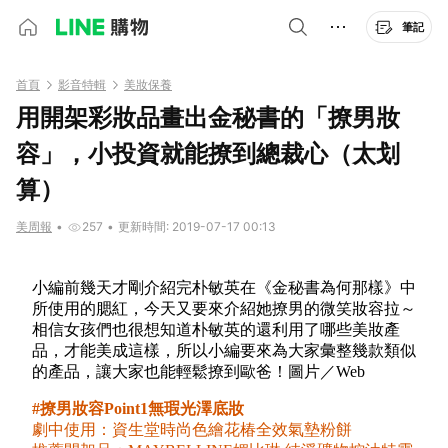
筆記
首頁
影音特輯
美妝保養
用開架彩妝品畫出金秘書的「撩男妝
容」，小投資就能撩到總裁心（太划
算）
美周報
•
257
•
更新時間: 2019-07-17 00:13
小編前幾天才剛介紹完朴敏英在《金秘書為何那樣》中
所使用的腮紅，今天又要來介紹她撩男的微笑妝容拉～
相信女孩們也很想知道朴敏英的還利用了哪些美妝產
品，才能美成這樣，所以小編要來為大家彙整幾款類似
的產品，讓大家也能輕鬆撩到歐爸！圖片／Web
#撩男妝容Point1無瑕光澤底妝
劇中使用：資生堂時尚色繪花椿全效氣墊粉餅