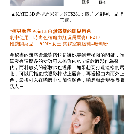
▲KATE 3D造型眉彩餅／NT$281；圖片／劇照、品牌
官網。
#撩男妝容 Point 3 自然清新的珊瑚唇色
劇中使用：時尚色繪魔力紅玩霧唇膏OR417
推薦開架品：PONY女王 柔霧空氣唇釉#珊瑚粉
金秘書的無唇邊暈染唇也是讓她美到無極限的關鍵，預
算沒有這麼多的女孩可以挑選PONY這款唇彩作為替
代，而朴敏英的彩妝師也透露，如果想要打造這樣的唇
妝，可以用指腹或眼影棒沾上唇膏，再慢慢由內而外上
色，最後可以在嘴唇中央加強顏色，嘴唇就會變得嘟嘟
誘人～