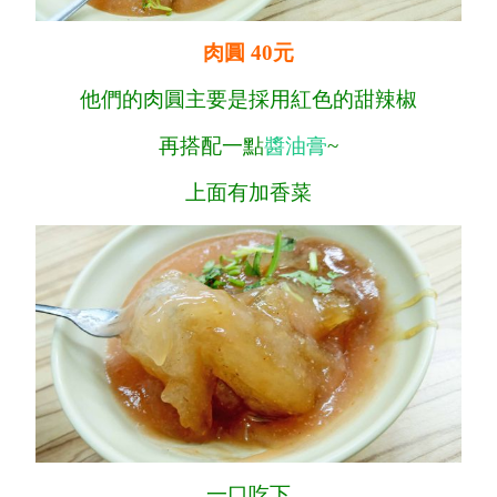
肉圓 40元
他們的肉圓主要是採用紅色的甜辣椒
再搭配一點
醬油膏
~
上面有加香菜
一口吃下