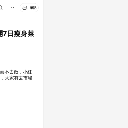
筆記
開7日瘦身菜
懶而不去做，小紅
斤，大家有去市場