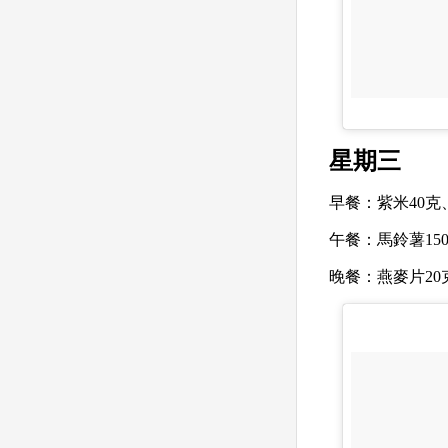
星期三
早餐：
紫米40克
午餐：
馬鈴薯15
晚餐：
燕麥片20