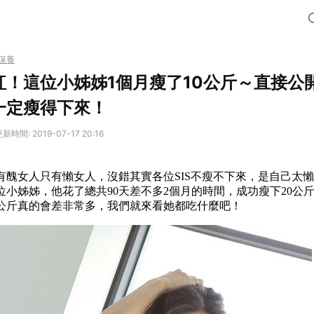
保養
紅！這位小姊姊1個月瘦了10公斤～直接公
一定瘦得下來！
新時間: 2019-07-17 20:16
有醜女人只有懶女人，沒錯其實各位SIS不瘦不下來，是自己太
位小姊姊，他花了總共90天差不多2個月的時間，成功瘦下20公
0公斤真的會差非常多，我們就來看她都吃什麼吧！