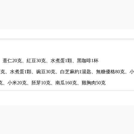
、薏仁20克、紅豆30克、水煮蛋1顆、黑咖啡1杯
0克、水煮蛋1
顆、豌豆30克、白芝麻約1湯匙、無糖優格80克、小番
克、小米20克、胚芽10克、南瓜160克、雞胸肉50克