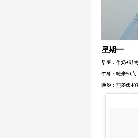
星期一
早餐：
牛奶+穀物
午餐：
糙米50克
晚餐：
燕麥飯40