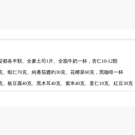
梨都各半顆、
全麥土司1片、全脂牛奶一杯，杏仁10-12顆
克、蝦仁70克、純番茄醬約30克、花椰菜60克，黑咖啡一杯
克、板豆腐40克、黑木耳40克、紫米40克、薏仁10克、紅豆30克