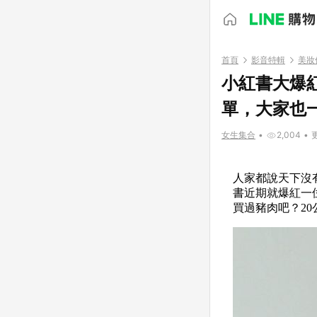
首頁
影音特輯
美妝
小紅書大爆
單，大家也
女生集合
•
2,004
•
更
人家都說天下沒
書近期就爆紅一
買過豬肉吧？2