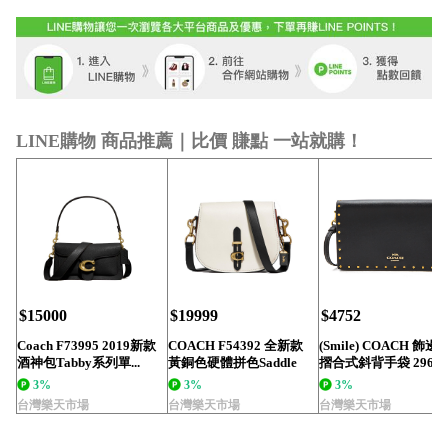
LINE購物 商品推薦｜比價 賺點 一站就購！
$15000
$19999
$4752
Coach F73995 2019新款
COACH F54392 全新款
(Smile) COACH 飾邊
酒神包Tabby系列單...
黃銅色硬體拼色Saddle
摺合式斜背手袋 2967..
手...
3%
3%
3%
台灣樂天市場
台灣樂天市場
台灣樂天市場