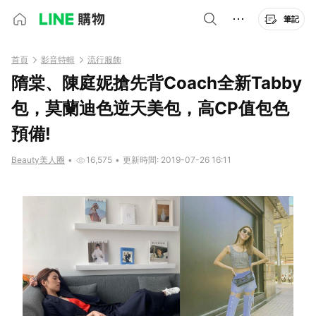
筆記
首頁
影音特輯
流行服飾
隋棠、陳庭妮搶先背Coach全新Tabby
包，莫蘭迪色逆天美包，高CP值包色
預備!
Beauty美人圈
•
16,575
•
更新時間: 2019-07-26 16:11