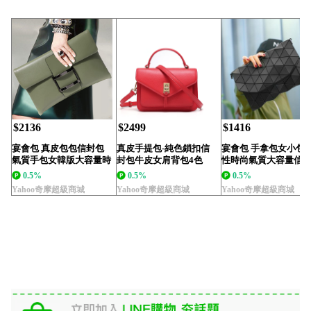
$2136
$2499
$1416
宴會包 真皮包包信封包
真皮手提包-純色鎖扣信
宴會包 手拿包女小包
氣質手包女韓版大容量時
封包牛皮女肩背包4色
性時尚氣質大容量信
尚百搭宴會包女包...
73vg6【巴黎精...
菱格幾何包手包小...
0.5%
0.5%
0.5%
Yahoo奇摩超級商城
Yahoo奇摩超級商城
Yahoo奇摩超級商城