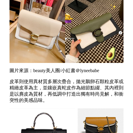
圖片來源：beauty美人圈/小紅書＠lyneebabe
皮革則使用異材質多層次疊合，拋光鵝卵石顆粒皮革或
精緻皮革為主，並鑲嵌真蛇皮作為細節點綴、其內裡則
是以麂皮為質材，再低調中打造出獨有時尚見解，和衝
突性的美感品味。