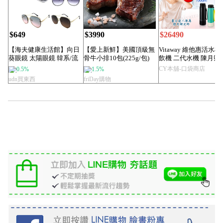
$649
$3990
$26490
【海夫健康生活館】向日
【愛上新鮮】美國頂級無
Vitaway 維他惠活水機
葵眼鏡 太陽眼鏡 韓系/流
骨牛小排10包(225g/包)
飲機 二代水機 陳月卿
行/網美/U...
薦 ...
CY本舖-口袋商店
0.5%
1.5%
udn買東西
friDay購物