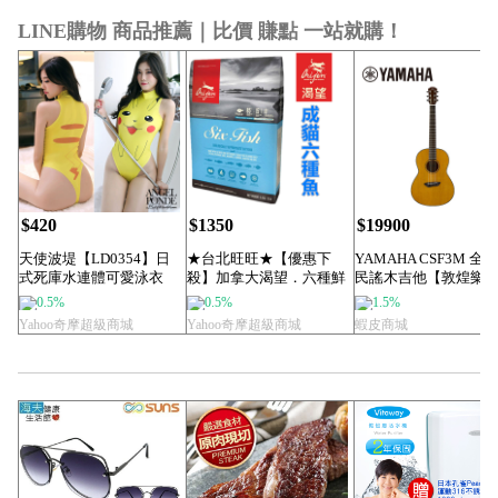
LINE購物 商品推薦｜比價 賺點 一站就購！
$420
$1350
$19900
天使波堤【LD0354】日
★台北旺旺★【優惠下
YAMAHA CSF3M 全
式死庫水連體可愛泳衣
殺】加拿大渴望．六種鮮
民謠木吉他【敦煌樂
cosplay...
魚+海藻貓飼料1....
0.5%
0.5%
1.5%
Yahoo奇摩超級商城
Yahoo奇摩超級商城
蝦皮商城