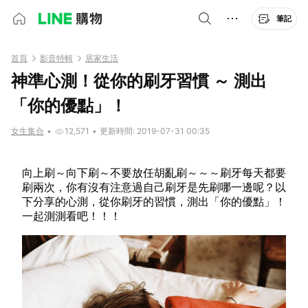
筆記
首頁
影音特輯
居家生活
神準心測！從你的刷牙習慣 ～ 測出
「你的優點」！
女生集合
•
12,571
•
更新時間: 2019-07-31 00:35
向上刷～向下刷～不要放任胡亂刷～～～刷牙每天都要
刷兩次，你有沒有注意過自己刷牙是先刷哪一邊呢？以
下分享的心測，從你刷牙的習慣，測出「你的優點」！
一起測測看吧！！！