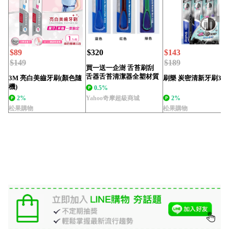
$89
$320
$143
$149
$189
買一送一企澍 舌苔刷刮
舌器舌苔清潔器全塑材質
3M 亮白美齒牙刷(顏色隨
刷樂 炭密清新牙刷3支
刮舌刷 口氣清新...
機)
0.5%
2%
Yahoo奇摩超級商城
2%
松果購物
松果購物