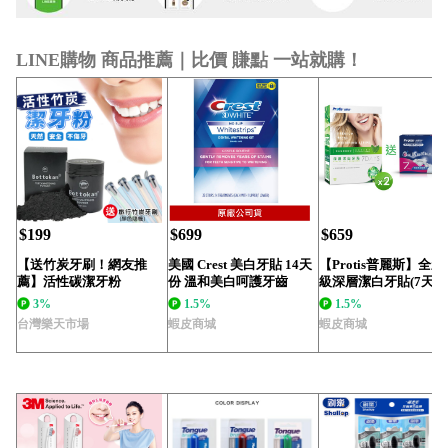
LINE購物 商品推薦｜比價 賺點 一站就購！
$199
$699
$659
【送竹炭牙刷！網友推
美國 Crest 美白牙貼 14天
【Protis普麗斯】全新
薦】活性碳潔牙粉
份 溫和美白呵護牙齒
級深層潔白牙貼(7天
Bottokan 活性...
份)x2 送...
3%
1.5%
1.5%
台灣樂天市場
蝦皮商城
蝦皮商城