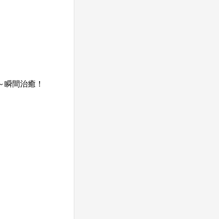
～瞬間治癒！