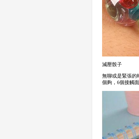
減壓骰子
無聊或是緊張的
個夠，
6
個接觸