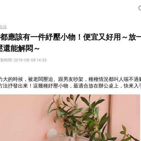
生活
IS都應該有一件紓壓小物！便宜又好用～放
壓還能解悶～
新時間: 2019-08-08 14:35
力大的時候，被老闆壓迫、跟男友吵架，種種情況都叫人喘不過
方法抒發出來！這幾種紓壓小物，最適合放在辦公桌上，快來入