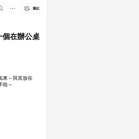
筆記
一個在辦公桌
氣來～與其放在
手啦～