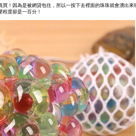
慎買！因為是被網貸包住，所以一按下去裡面的珠珠就會湧出來
壓程度卻是一百分！