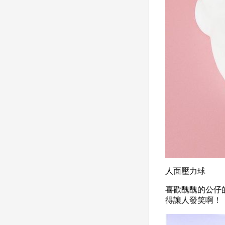
人面壓力球
喜歡醜醜的公仔
得讓人發笑啊！