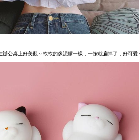
在辦公桌上好美觀～軟軟的像泥膠一樣，一按就扁掉了，好可愛