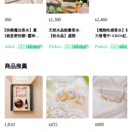
960
2,380
2,460
$
$
$
【快樂魔法香水】夏
天然水晶能量香水-
【熾熱性感香水】魅
日就是要快樂! 靈神Ps
【粉水晶】盛開
力發電中! EROS紅色
yche 快樂橙花 精油香
愛神香水 頂級招蜂
Pinkoi - 設計購物網站
Pinkoi - 設計購物網站
Pinkoi - 設計購
水
購物賺點
購物賺點
購物賺
商品推薦
1,810
455
909
$
$
$