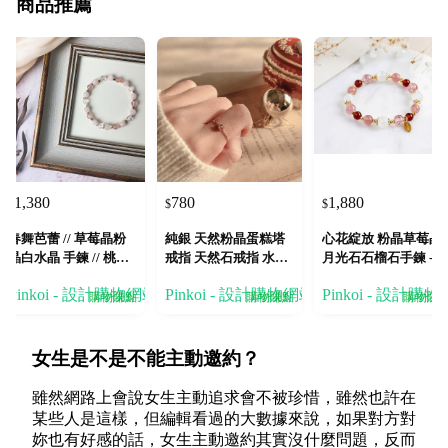
商品推薦
1,380
780
1,880
$
$
$
春舞芭蕾 // 草莓晶粉
純銀 天然粉晶蛋糕塔
心花綻放 粉晶草莓晶
晶白水晶 手鍊 // 桃花
戒指 天然石戒指 水晶
月光石石榴石手鍊 - 
人緣 貴人運
戒指
福人緣
Pinkoi - 設計購物網站
Pinkoi - 設計購物網站
Pinkoi - 設計購
購物賺點
購物賺點
購物賺
女生是不是不能主動邀約？
雖然網路上會說女生主動追求會不被珍惜，雖然也許在
某些人是這樣，但編輯看過的大數據來說，如果對方對
妳也有好感的話，女生主動邀約其實沒什麼問題，反而