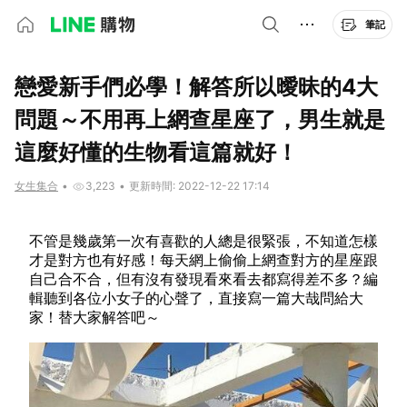
筆記
戀愛新手們必學！解答所以曖昧的4大
問題～不用再上網查星座了，男生就是
這麼好懂的生物看這篇就好！
女生集合
•
3,223
•
更新時間: 2022-12-22 17:14
不管是幾歲第一次有喜歡的人總是很緊張，不知道怎樣
才是對方也有好感！每天網上偷偷上網查對方的星座跟
自己合不合，但有沒有發現看來看去都寫得差不多？編
輯聽到各位小女子的心聲了，直接寫一篇大哉問給大
家！替大家解答吧～