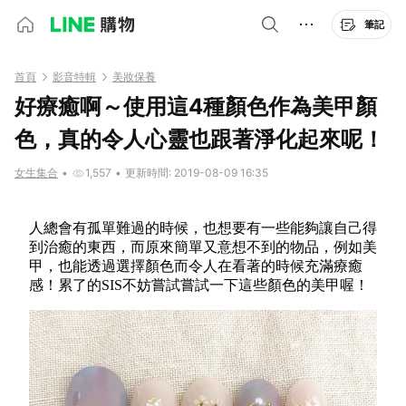
筆記
首頁
影音特輯
美妝保養
好療癒啊～使用這4種顏色作為美甲顏
色，真的令人心靈也跟著淨化起來呢！
女生集合
•
1,557
•
更新時間: 2019-08-09 16:35
人總會有孤單難過的時候，也想要有一些能夠讓自己得
到治癒的東西，而原來簡單又意想不到的物品，例如美
甲，也能透過選擇顏色而令人在看著的時候充滿療癒
感！累了的SIS不妨嘗試嘗試一下這些顏色的美甲喔！