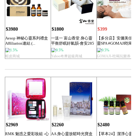
$3980
$1800
$399
Aesop 神秘心靈系列禮盒
一送一 富山香堂 身心靈
【多分店】安儷美佳
Affiliarion連結 (...
平衡舒眠好氣韻-會安285
靈SPA #GOMAJI吃喝
1.5-...
券#電...
1.5%
0.5%
0.5%
蝦皮商城
Yahoo奇摩超級商城
GOMAJI-吃喝玩樂券
$2969
$2260
$2480
RMK 魅惑之愛彩妝組 -心
AA 身心靈放鬆時光寶盒
【草本24】潔淨心靈