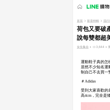
首頁
影音特輯
流行
荷包又要破
說每雙都超
女生集合
•
3,644
•
更
運動鞋子真的怎
居然不少知名運
制自己不去買一
＃Adidas
受到大家喜歡的老
高4cm，完全是