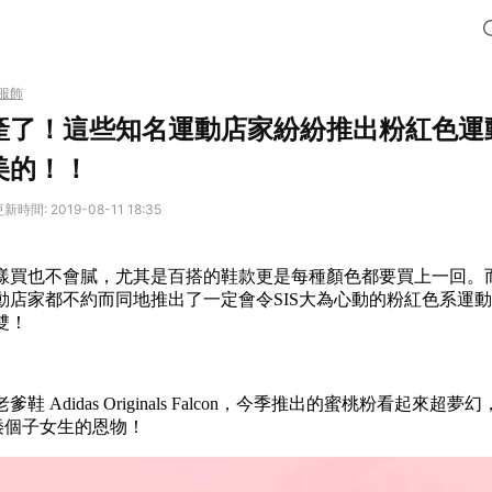
服飾
產了！這些知名運動店家紛紛推出粉紅色運
美的！！
新時間: 2019-08-11 18:35
樣買也不會膩，尤其是百搭的鞋款更是每種顏色都要買上一回。
動店家都不約而同地推出了一定會令SIS大為心動的粉紅色系運
雙！
爹鞋 A
didas Originals Falcon，今季推出的蜜桃粉看起來
矮個子女生的恩物！