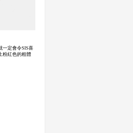
就一定會令SIS喜
上粉紅色的粗體