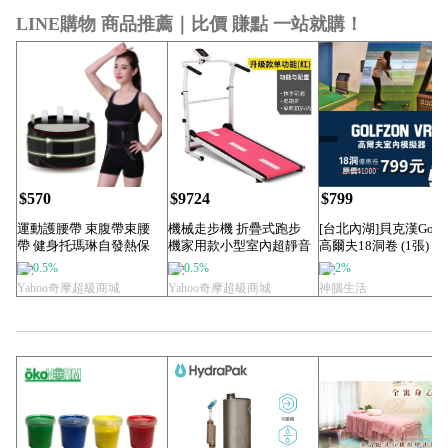
LINE購物 商品推薦｜比價 賺點 一站就購！
$570
$9724
$799
運動護腰帶 束腹帶束腰
機械走步機 折疊式跑步
[台北內湖]貝克漢Golfz
帶 健身托瑪琳自發熱保
機家用款小型室內超靜音
高爾夫18洞卷 (1張)
暖護腰保健腰帶收...
簡易迷你健身器材...
0.5%
0.5%
2%
Yahoo奇摩超級商城
Yahoo奇摩超級商城
神腦生活