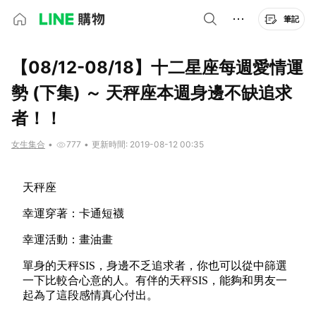
筆記
【08/12-08/18】十二星座每週愛情運
勢 (下集) ～ 天秤座本週身邊不缺追求
者！！
女生集合
•
777
•
更新時間: 2019-08-12 00:35
天秤座
幸運穿著：卡通短襪
幸運活動：畫油畫
單身的天秤SIS，身邊不乏追求者，你也可以從中篩選
一下比較合心意的人。有伴的天秤SIS，能夠和男友一
起為了這段感情真心付出。