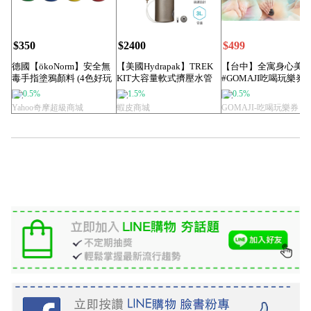
$350
$2400
$499
德國【ökoNorm】安全無
【美國Hydrapak】TREK
【台中】全寓身心美
毒手指塗鴉顏料 (4色好玩
KIT大容量軟式擠壓水管
#GOMAJI吃喝玩樂券
組)
袋...
子票券#精...
0.5%
1.5%
0.5%
Yahoo奇摩超級商城
蝦皮商城
GOMAJI-吃喝玩樂券