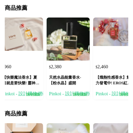
商品推薦
960
2,380
2,460
$
$
$
【快樂魔法香水】夏
天然水晶能量香水-
【熾熱性感香水】魅
日就是要快樂! 靈神Ps
【粉水晶】盛開
力發電中! EROS紅色
yche 快樂橙花 精油香
愛神香水 頂級招蜂
Pinkoi - 設計購物網站
Pinkoi - 設計購物網站
Pinkoi - 設計購
水
購物賺點
購物賺點
購物賺
商品推薦