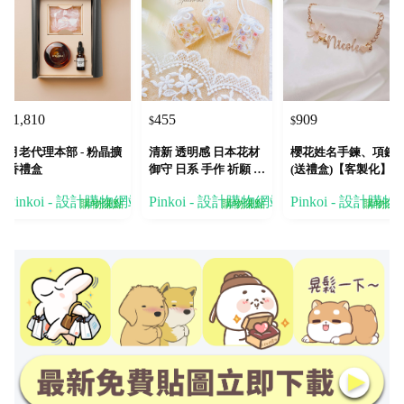
1,810
455
909
$
$
$
月老代理本部 - 粉晶擴
清新 透明感 日本花材
櫻花姓名手鍊、項鍊
香禮盒
御守 日系 手作 祈願 少
(送禮盒)【客製化】
女 禮物 吊飾 蝶
Pinkoi - 設計購物網站
Pinkoi - 設計購物網站
Pinkoi - 設計購
購物賺點
購物賺點
購物賺