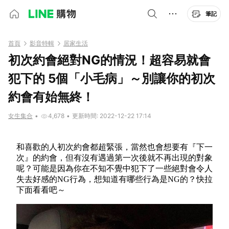
筆記
首頁
影音特輯
居家生活
初次約會絕對NG的情況！超容易就會
犯下的 5個「小毛病」～別讓你的初次
約會有始無終！
女生集合
•
4,678
•
更新時間: 2022-12-22 17:14
和喜歡的人初次約會都超緊張，當然也會想要有『下一
次』的約會，但有沒有遇過第一次後就不再出現的對象
呢？可能是因為你在不知不覺中犯下了一些絕對會令人
失去好感的NG行為，想知道有哪些行為是NG的？快拉
下面看看吧～