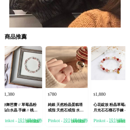
商品推薦
1,380
780
1,880
$
$
$
春舞芭蕾 // 草莓晶粉
純銀 天然粉晶蛋糕塔
心花綻放 粉晶草莓晶
晶白水晶 手鍊 // 桃花
戒指 天然石戒指 水晶
月光石石榴石手鍊 - 
人緣 貴人運
戒指
福人緣
Pinkoi - 設計購物網站
Pinkoi - 設計購物網站
Pinkoi - 設計購
購物賺點
購物賺點
購物賺