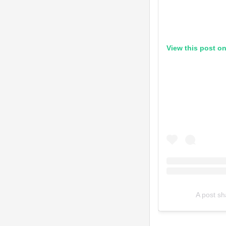
View this post o
A post s