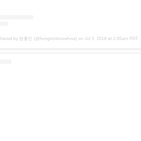
 shared by 윤홍민 (@hongminknowhow)
on
Jul 3, 2018 at 2:05am PDT