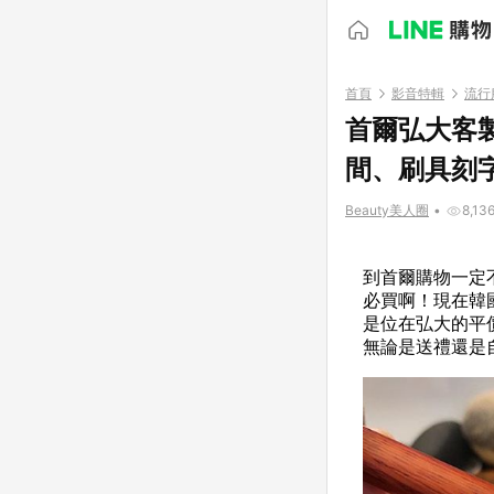
首頁
影音特輯
流行
首爾弘大客製
間、刷具刻
Beauty美人圈
•
8,13
到首爾購物一定
必買啊！現在韓
是位在弘大的平價
無論是送禮還是