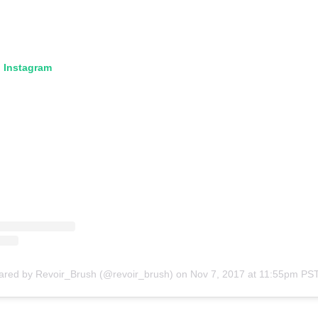
n Instagram
hared by Revoir_Brush (@revoir_brush)
on
Nov 7, 2017 at 11:55pm PS