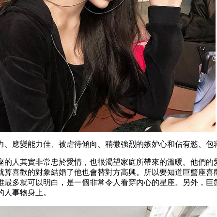
力、應變能力佳、被虐待傾向、稍微強烈的
嫉妒心和佔有慾、包
座的人其實非常忠於愛情，也很渴望家庭所帶來的溫暖。他們的
就算喜歡的對象結婚了他也會替對方高興。所以要知道巨蟹座喜
誰最多就可以明白，是一個非常令人看穿內心的星座。另外，巨
的人事物身上。