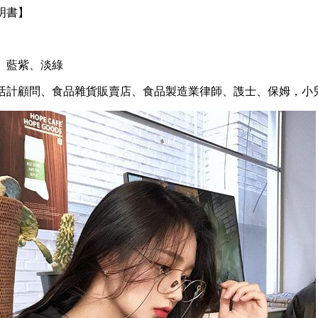
明書】
、
藍紫、淡綠
活計顧問、食品雜貨販賣店、食品製造業律師、謢士、保姆，小