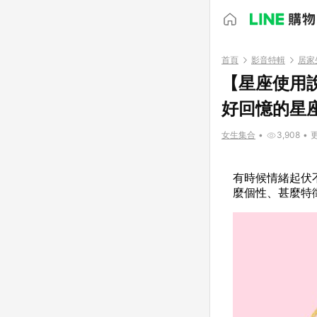
首頁
影音特輯
居家
【星座使用
好回憶的星
女生集合
•
3,908
•
更
有時候情緒起伏
麼個性、甚麼特