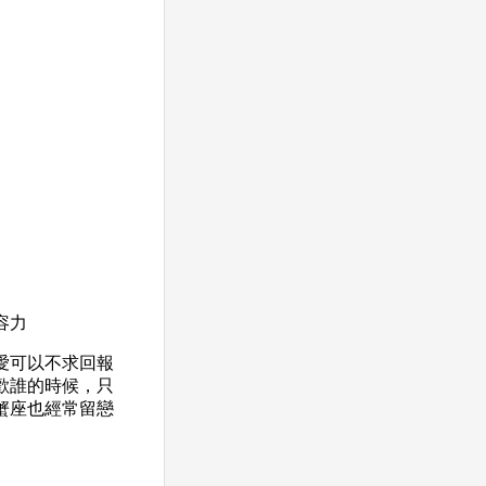
容力
愛可以不求回報
歡誰的時候，只
蟹座也經常留戀