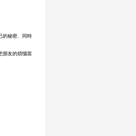
已的秘密、同時
把朋友的煩惱當
。