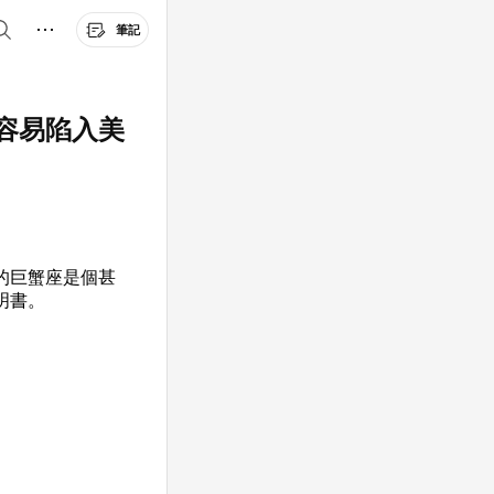
筆記
容易陷入美
的巨蟹座是個甚
明書。