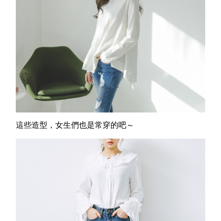
這些造型，女生們也是常穿的吧～