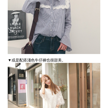
▼或是配搭淺色牛仔褲也很甜美。