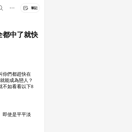
筆記
全都中了就快
叫你們都趕快在
步就能成為戀人？
就不如看看以下8
。即使是平平淡