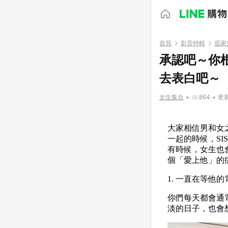
首頁
影音特輯
居家
承認吧～你
去表白吧～
女生集合
•
864
•
更新
大家相信男和女
一起的時候，S
有時候，女生也
個「愛上他」的
1. 一直在等他的
你們每天都會通
淡的日子，也會