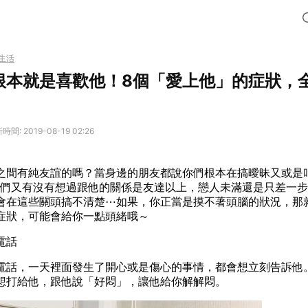
生活
根本就是喜歡他！8個「愛上他」的症狀，
時間: 2019-08-19 02:26
之間有純友誼的嗎？當身邊的朋友都說你們根本在搞曖昧又或是
IS們又有沒有想過跟他的關係是友達以上，戀人未滿還是只差一
會在這些關頭搞不清楚⋯如果，你正當是摸不著頭腦的狀況，那
症狀，可能會給你一點頭緒哦～
電話
電話，一天裡面發生了開心或是傷心的事情，都會想立刻告訴他
想打給他，跟他說「好悶」，讓他給你解解悶。