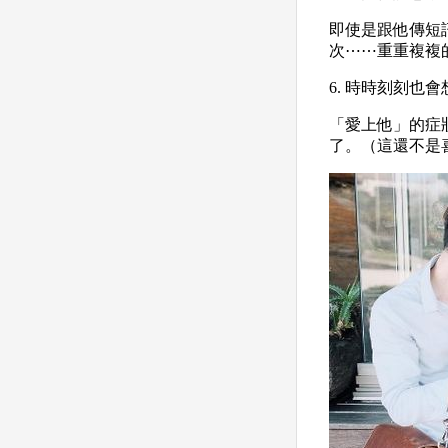
即使是跟他傳短
次⋯⋯重重複複
6. 時時刻刻也
「愛上他」的症
了。（這還不是