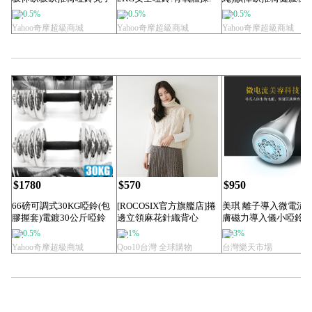
可調式訓練椅槓鈴...
重力舉重...
腹器.舉重量...
0.5%
0.5%
0.5%
Yahoo奇摩超級商城
Yahoo奇摩超級商城
Yahoo奇摩超級商城
$1780
$570
$950
66磅可調式30KG啞鈴(包
[ROCOSIX官方旗艦店]捲
美琪 離子導入微電流
膠握套)電鍍30公斤啞鈴
邊立領麻花針織背心
膚磁力導入儀小啞鈴
組合短槓...
儀眼部臉部
0.5%
1%
3%
Yahoo奇摩超級商城
Qoo10台灣 全球購物
台灣樂天市場