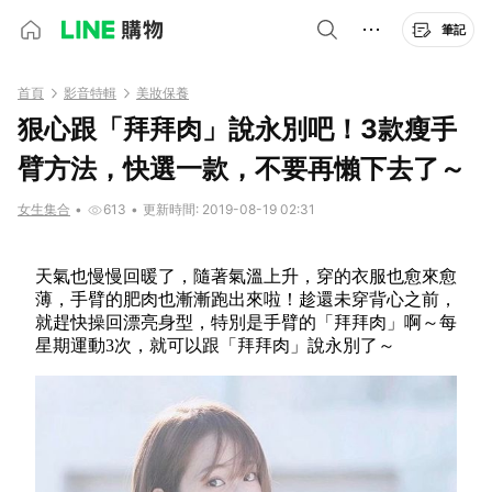
筆記
首頁
影音特輯
美妝保養
狠心跟「拜拜肉」說永別吧！3款瘦手
臂方法，快選一款，不要再懶下去了～
女生集合
•
613
•
更新時間: 2019-08-19 02:31
天氣也慢慢回暖了，隨著氣溫上升，穿的衣服也愈來愈
薄，手臂的肥肉也漸漸跑出來啦！趁還未穿背心之前，
就趕快操回漂亮身型，特別是手臂的「拜拜肉」啊～每
星期運動3次，就可以跟「拜拜肉」說永別了～