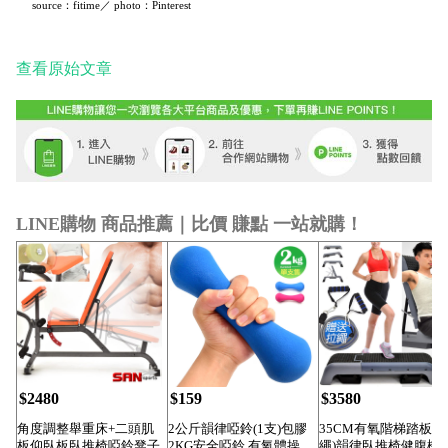
source：fitime／
photo：Pinterest
查看原始文章
LINE購物 商品推薦｜比價 賺點 一站就購！
$2480
$159
$3580
角度調整舉重床+二頭肌
2公斤韻律啞鈴(1支)包膠
35CM有氧階梯踏板(
板仰臥板臥推椅啞鈴凳子
2KG安全啞鈴.有氧體操.
繩)韻律臥推椅健腹機