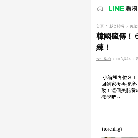
首頁
影音特輯
美妝
韓國瘋傳！
練！
女生集合
•
3,644
•
更
小編和各位ＳＩ
回到家後再按摩
動！這個美腿養
教學吧～
{teaching}