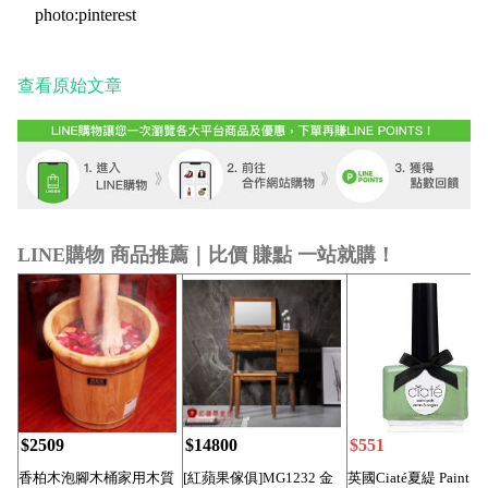
photo:pinterest
查看原始文章
LINE購物 商品推薦｜比價 賺點 一站就購！
$2509
$14800
$551
香柏木泡腳木桶家用木質
[紅蘋果傢俱]MG1232 金
英國Ciaté夏緹 Paint Po