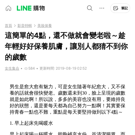
筆記
首頁
影音特輯
美妝保養
這簡單的4點，還不做就會變老啦～趁
年輕好好保養肌膚，讓別人都猜不到你
的歲數
女生集合
•
584
•
更新時間: 2019-08-19 02:52
男生是愈大愈有魅力，可是女生隨著年紀愈大，又不保
養的話就會很快變老。歲數還未到30，臉上呈現的歲數
就是如此啊！所以說，多多的美容也沒有用，要維持良
好的狀態，還是要每天都為自己努力一點啊！其實要保
持青春一點也不難，重點是每天要堅持做到以下4點～
1. 早上起床先喝暖水
早上
起床
喝一杯暖水，能夠補充水份，並清潔腸胃。而