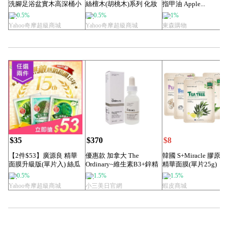
洗腳足浴盆實木高深桶小
絲檀木(胡桃木)系列 化妝
指甲油 Apple...
號泡腳養生220...
台 ...
0.5%
0.5%
1%
Yahoo奇摩超級商城
Yahoo奇摩超級商城
東森購物
$35
$370
$8
【2件$53】廣源良 精華
優惠款 加拿大 The
韓國 S+Miracle 膠原
面膜升級版(單片入) 絲瓜
Ordinary~維生素B3+鋅精
精華面膜(單片25g)【小.
精露/綠...
華...
0.5%
1.5%
1.5%
Yahoo奇摩超級商城
小三美日官網
蝦皮商城