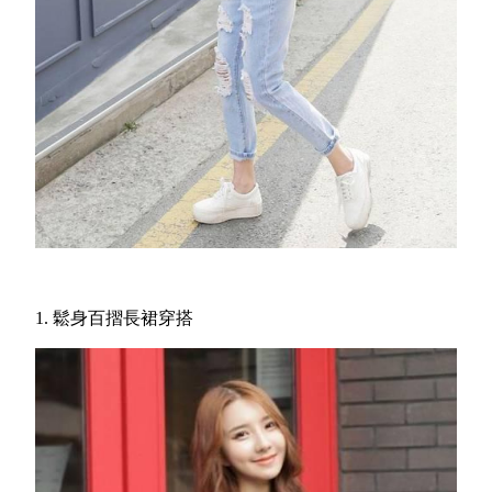
1. 鬆身百摺長裙穿搭