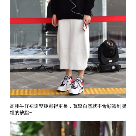
高腰牛仔裙還雙腿顯得更長，寬鬆自然就不會顯露到腿
粗的缺點~