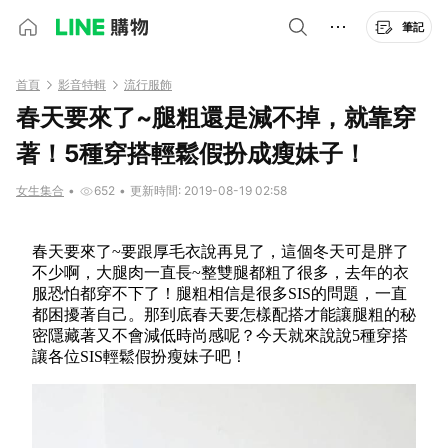
筆記
首頁
影音特輯
流行服飾
春天要來了~腿粗還是減不掉，就靠穿
著！5種穿搭輕鬆假扮成瘦妹子！
女生集合
•
652
•
更新時間: 2019-08-19 02:58
春天要來了~要跟厚毛衣說再見了，這個冬天可是胖了
不少啊，大腿肉一直長~整雙腿都粗了很多，去年的衣
服恐怕都穿不下了！
腿粗相信是很多SIS的問題，
一
直
都困擾著自己。那到底
春天要怎樣配搭才能讓腿粗的秘
密隱藏著又不會減低時尚感呢？今天就來說說5種穿搭
讓各位SIS輕鬆假扮瘦妹子吧！