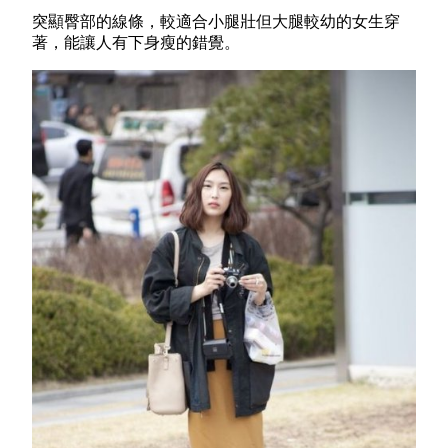
突顯臀部的線條，較適合小腿壯但大腿較幼的女生穿
著，能讓人有下身瘦的錯覺。