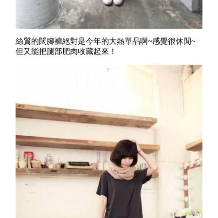
絲質的闊腳褲絕對是今年的大熱單品啊~感覺很休閒~
但又能把腿部肥肉收藏起來！