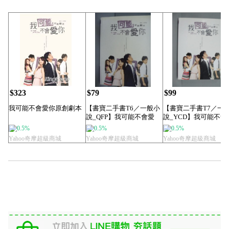
$323
$79
$99
我可能不會愛你原創劇本
【書寶二手書T6／一般小
【書寶二手書T7／一
說_QFP】我可能不會愛
說_YCD】我可能不會
你_徐譽庭
你_徐譽庭
0.5%
0.5%
0.5%
Yahoo奇摩超級商城
Yahoo奇摩超級商城
Yahoo奇摩超級商城