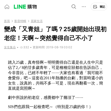
筆記
首頁
影音特輯
居家生活
變成「又青姐」了嗎？25歲開始出現初
老症！天啊～突然覺得自己不小了
女生集合
•
332
•
更新時間: 2019-08-19 03:02
踏入25歲，真奇怪啊～明明覺得自己還是在人生中只是
佔了2／8的廿多歲青年，可是種種症狀都在告訴自己，
今非昔比，已經不年輕了⋯⋯大家也有看過「我可能不
會愛你」吧～這套在2011年熱播的台劇，對當時還小的
女生，說真的，共嗚不多⋯可是，現在再翻看一次，簡
直就是寫照啊～
劇中所說的初老症，感覺都中了幾項了⋯⋯
SIS們也跟我一起檢查吧～（特別是25歲的你！）