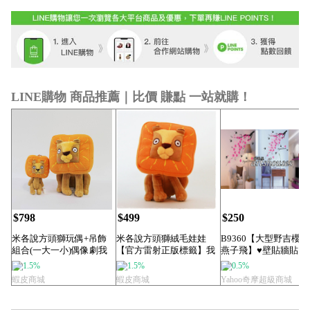
LINE購物 商品推薦｜比價 賺點 一站就購！
$798
$499
$250
米各說方頭獅玩偶+吊飾
米各說方頭獅絨毛娃娃
B9360【大型野吉櫻
組合(一大一小)偶像劇我
【官方雷射正版標籤】我
燕子飛】♥壁貼牆貼
可能不會愛你李...
可能不會愛你李大仁...
1.5%
1.5%
0.5%
蝦皮商城
蝦皮商城
Yahoo奇摩超級商城