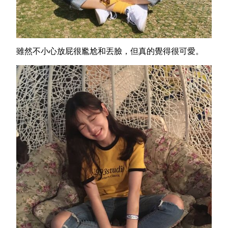
雖然不小心放屁很尷尬和
丟臉
，但
真的覺得很可愛。