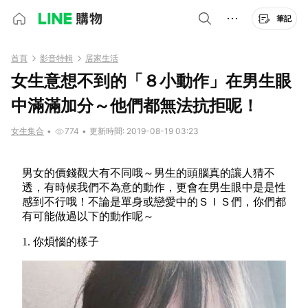
筆記
首頁
影音特輯
居家生活
女生意想不到的「８小動作」在男生眼
中滿滿加分～他們都無法抗拒呢！
女生集合
•
774
•
更新時間: 2019-08-19 03:23
男女的價錢觀大有不同哦～男生的頭腦真的讓人猜不
透，有時候我們不為意的動作，更會在男生眼中是是性
感到不行哦！不論是單身或戀愛中的ＳＩＳ們，你們都
有可能做過以下的動作呢～
1. 你煩惱的樣子