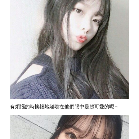
有煩惱的時
懊惱地嘟嘴在他們眼中是超可愛的呢～