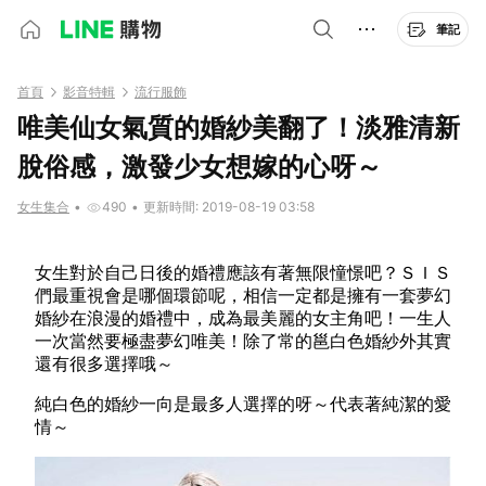
筆記
首頁
影音特輯
流行服飾
唯美仙女氣質的婚紗美翻了！淡雅清新
脫俗感，激發少女想嫁的心呀～
女生集合
•
490
•
更新時間: 2019-08-19 03:58
女生對於自己日後的婚禮應該有著無限憧憬吧？ＳＩＳ
們最重視會是哪個環節呢，相信一定都是擁有一套夢幻
婚紗在浪漫的婚禮中，成為最美麗的女主角吧！一生人
一次當然要極盡夢幻唯美！除了常的邕白色
婚紗外其實
還有很多選擇哦～
純白色的
婚紗一向是最多人選擇的呀～代表著純潔的愛
情～