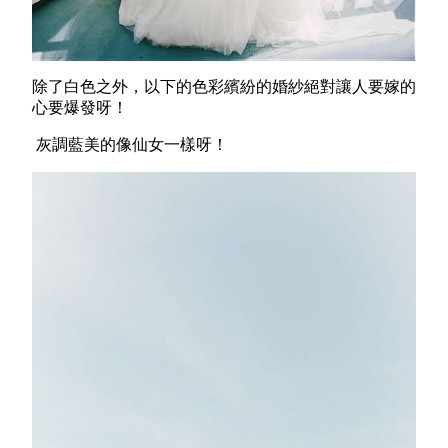
除了白色之外，以下的色彩繽紛的
婚紗絕對讓人要嫁的
心要爆發呀！
灰調藍美的像仙女一樣呀！