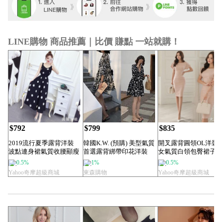
LINE購物 商品推薦｜比價 賺點 一站就購！
$792
$799
$835
2019流行夏季露背洋裝
韓國K.W. (預購) 美型氣質
開叉露背圓領OL洋裝 
波點連身裙氣質收腰顯瘦
首選露背綁帶印花洋裝
女氣質白領包臀裙子20
性感露背心機...
夏裝新款女...
0.5%
1%
0.5%
Yahoo奇摩超級商城
東森購物
Yahoo奇摩超級商城