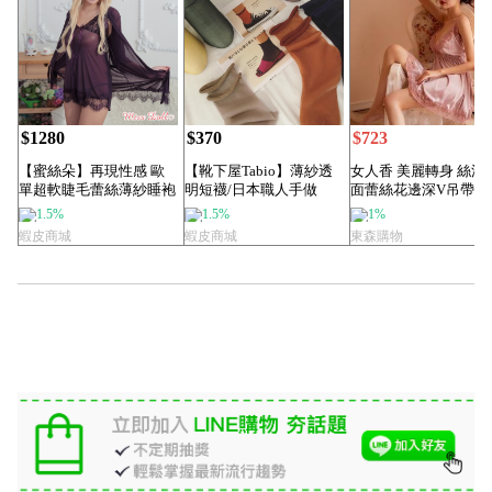
$1280
$370
$723
【蜜絲朵】再現性感 歐
【靴下屋Tabio】薄紗透
女人香 美麗轉身 絲滑
單超軟睫毛蕾絲薄紗睡袍
明短襪/日本職人手做
面蕾絲花邊深V吊帶性
罩衫中大尺碼三件...
薄紗睡衣裙-紫
1.5%
1.5%
1%
蝦皮商城
蝦皮商城
東森購物