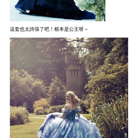
這套也太誇張了吧！根本是公主呀～