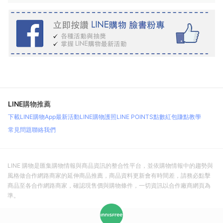
LINE購物推薦
下載LINE購物App
最新活動
LINE購物護照
LINE POINTS點數紅包
賺點教學
常見問題
聯絡我們
LINE 購物是匯集購物情報與商品資訊的整合性平台，並依購物情報中的趨勢與
風格做合作網路商家的延伸商品推薦，商品資料更新會有時間差，請務必點擊
商品至各合作網路商家，確認現售價與購物條件，一切資訊以合作廠商網頁為
準。