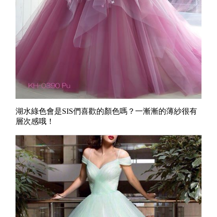
湖水綠色會是SIS們喜歡的顏色嗎？一漸漸的薄紗很有
層次感哦！