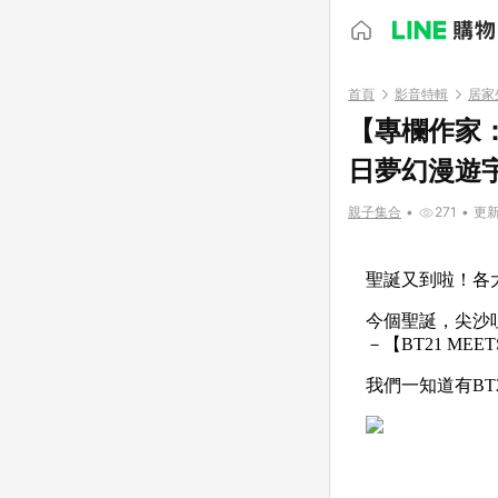
首頁
影音特輯
居家
【專欄作家
日夢幻漫遊
親子集合
•
271
•
更新時
聖誕又到啦！各
今個聖誕，尖沙咀T
－【BT21 MEE
我們一知道有BT