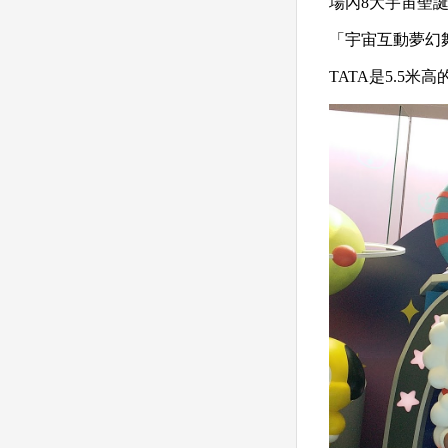
場內8大宇宙聖誕
「宇宙互動夢幻
TATA是5.5