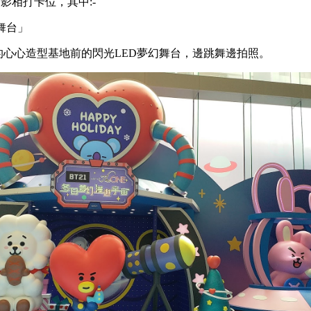
影相打卡位，其中:-
舞台」
米高的心心造型基地前的閃光LED夢幻舞台，邊跳舞邊拍照。