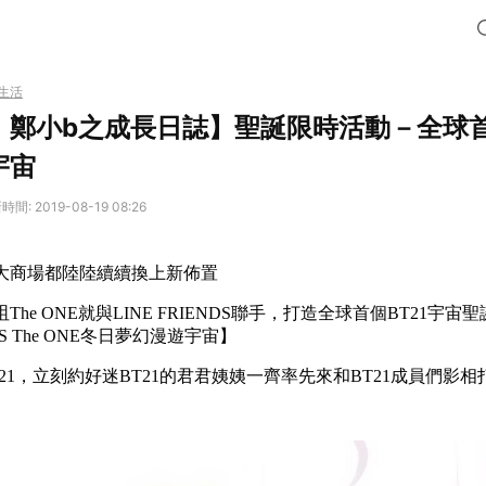
生活
：鄭小b之成長日誌】聖誕限時活動－全球首
宇宙
間: 2019-08-19 08:26
大商場都陸陸續續換上新佈置
he ONE就與LINE FRIENDS聯手，打造全球首個BT21宇
TS The ONE冬日夢幻漫遊宇宙】
21，立刻約好迷BT21的君君姨姨一齊率先來和BT21成員們影相