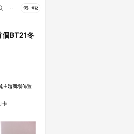
筆記
個BT21冬
宙聖誕主題商場佈置
打卡