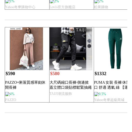
1%
2%
2%
Yahoo奇摩購物中心
Levi's官方旗艦店
松果購物
$590
$580
$1332
PAZZO+俐落質感單釦休
大尺碼縮口長褲‧側邊掀
PUMA 女裝 長褲 休閒
閒長褲
蓋立體口袋貼標鬆緊抽繩
口 舒適 透氣 綠 【運
縮口長褲‧三色‧...
界...
TAIJI潮流服飾
4%
0.5%
PAZZO
Yahoo奇摩超級商城