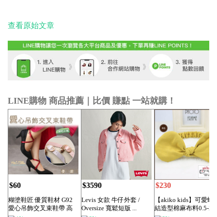
查看原始文章
LINE購物 商品推薦｜比價 賺點 一站就購！
$60
$3590
$230
糊塗鞋匠 優質鞋材 G92
Levis 女款 牛仔外套 /
【akiko kids】可愛蝴
愛心吊飾交叉束鞋帶 高
Oversize 寬鬆短版 ...
結造型棉麻布料0.5-2
跟鞋不脫落...
寶...