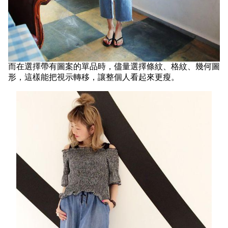
而在選擇帶有圖案的單品時，儘量選擇條紋、格紋、幾何圖
形，這樣能把視示轉移，讓整個人看起來更瘦。