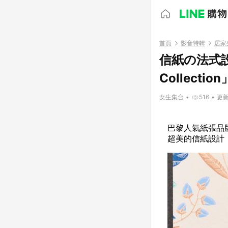
首頁
影音特輯
居家
信紙の法式設
Collect
女生集合
•
516
•
更新時
巴黎人氣紙張品牌「S
超美的信紙設計