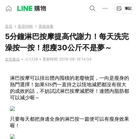
筆記
首頁
影音特輯
美妝保養
5分鐘淋巴按摩提高代謝力！每天洗完
澡按一按！想瘦30公斤不是夢～
女生集合
•
1,138
•
更新時間: 2019-08-19 14:34
淋巴按摩可以排出體內囤積的老廢物質，一向是瘦身的
熱門選擇！如果SIS們一直持之以恆地減肥都沒有很大
的成效的話，不妨試試淋巴按摩減肥呀！連體內脂肪都
可以減少喔～
只要每天都把身邊全身的淋巴按一篇便可以有瘦身效果
喔！