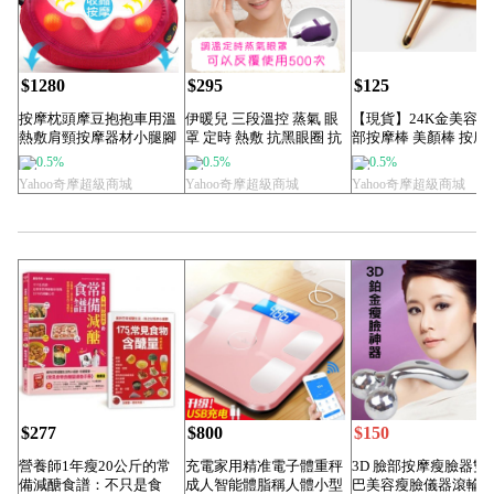
$1280
$295
$125
按摩枕頭摩豆抱抱車用溫
伊暖兒 三段溫控 蒸氣 眼
【現貨】24K金美容棒
熱敷肩頸按摩器材小腿腳
罩 定時 熱敷 抗黑眼圈 抗
部按摩棒 美顏棒 按摩
底按摩器美腰肩頸...
皺紋疲...
0.5%
0.5%
0.5%
Yahoo奇摩超級商城
Yahoo奇摩超級商城
Yahoo奇摩超級商城
$277
$800
$150
營養師1年瘦20公斤的常
充電家用精准電子體重秤
3D 臉部按摩瘦臉器雙
備減醣食譜：不只是食
成人智能體脂稱人體小型
巴美容瘦臉儀器滾輪