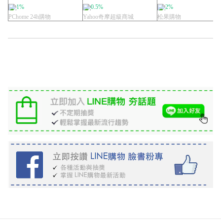
譜，是專業營養師...
減肥健康女測脂肪
棒減肥瘦臉V臉...
1%
0.5%
2%
PChome 24h購物
Yahoo奇摩超級商城
松果購物