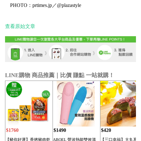
PHOTO：prtimes.jp／@plazastyle
查看原始文章
LINE購物 商品推薦｜比價 賺點 一站就購！
$1760
$1490
$420
【豬你好運】香烤豬肉乾
ABOEL 聲波熱能雙效溫
【三口幸福】大丸系列