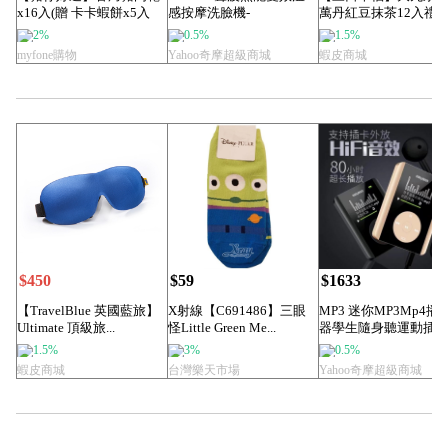
x16入(贈 卡卡蝦餅x5入
感按摩洗臉機-
萬丹紅豆抹茶12入禮盒 
+加登堡巧...
ABB620【KK0...
下午點心時...
2%
0.5%
1.5%
myfone購物
Yahoo奇摩超級商城
蝦皮商城
$450
$59
$1633
【TravelBlue 英國藍旅】
X射線【C691486】三眼
MP3 迷你MP3Mp4播
Ultimate 頂級旅...
怪Little Green Me...
器學生隨身聽運動插
放p3p4...
1.5%
3%
0.5%
蝦皮商城
台灣樂天市場
Yahoo奇摩超級商城