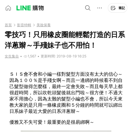
筆記
首頁
影音特輯
美妝保養
零技巧！只用橡皮圈能輕鬆打造的日系
洋蔥辮～手殘妹子也不用怕！
女生集合
•
1,567
•
更新時間: 2019-08-19 16:25
ＳＩＳ會不會和小編一樣對髮型方面沒有太大的信心～
因為１００％是手殘女啊～而且一邊綁的時候看不到自
己髮型做得怎麼樣，最終一定會失敗～而且每天早上都
很趕時間，所以吹乾頭髮後就出門啦～很方便！不過大
家不用擔心，因為太難的髮型小編也不會，所以今天來
教大家的是只用一條橡皮圈和５分鐘的時間就可以綁出
日系妹子最近大愛的日系洋蔥辮～
優雅又不失可愛！最重要的是很易綁啊～