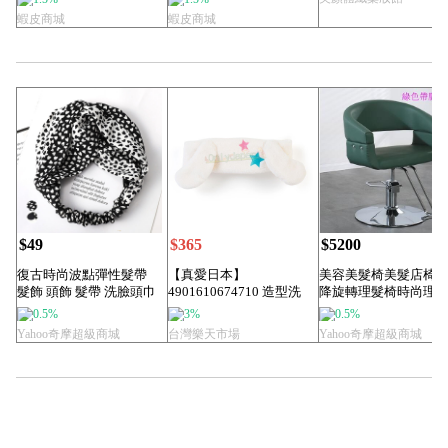
蝦皮商城
蝦皮商城
$49
$365
$5200
復古時尚波點彈性髮帶
【真愛日本】
美容美髮椅美髮店椅
髮飾 頭飾 髮帶 洗臉頭巾
4901610674710 造型洗
降旋轉理髮椅時尚理
髮箍 髮圈
顏髮帶-CN白...
髮廊專用理髮放倒...
0.5%
3%
0.5%
Yahoo奇摩超級商城
台灣樂天市場
Yahoo奇摩超級商城