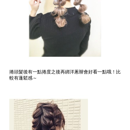
捲頭髮後有一點捲度之後再綁洋蔥辮會好看一點哦！比
較有蓬鬆感～