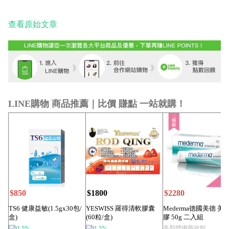
查看原始文章
LINE購物 商品推薦｜比價 賺點 一站就購！
$850
$1800
$2280
TS6 健康益敏(1.5gx30包/
YESWISS 羅得清軟膠囊
Mederma德國美德 美
盒)
(60粒/盒)
膠 50g 二入組
美顏體纖藥妝館
1.5%
1.5%