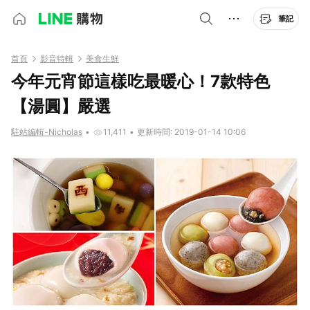
筆記
首頁
影音特輯
美食生鮮
今年元宵節這樣吃最暖心！7款特色
【湯圓】嚴選
駐站編輯-Nicholas
•
11,411
•
更新時間: 2019-01-14 10:06