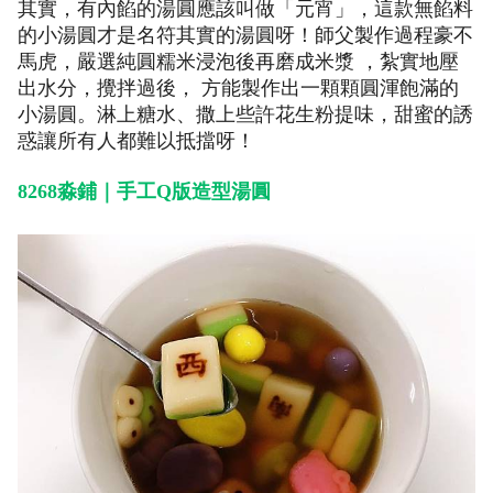
其實，有內餡的湯圓應該叫做「元宵」，這款無餡料
的小湯圓才是名符其實的湯圓呀！師父製作過程豪不
馬虎，嚴選純圓糯米浸泡後再磨成米漿 ，紮實地壓
出水分，攪拌過後， 方能製作出一顆顆圓渾飽滿的
小湯圓。淋上糖水、撒上些許花生粉提味，甜蜜的誘
惑讓所有人都難以抵擋呀！
8268淼鋪｜手工Q版造型湯圓