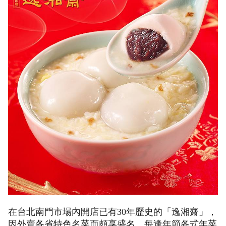
在台北南門市場內開店已有30年歷史的「逸湘齋」，
因外賣各省特色名菜而頗享盛名。每逢年節各式年菜