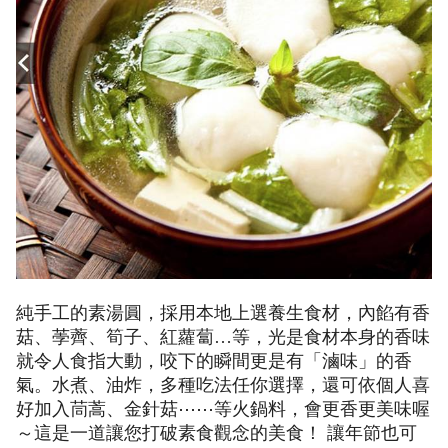
純手工的素湯圓，採用本地上選養生食材，內餡有香
菇、荸薺、筍子、紅蘿蔔…等，光是食材本身的香味
就令人食指大動，咬下的瞬間更是有「滷味」的香
氣。水煮、油炸，多種吃法任你選擇，還可依個人喜
好加入茼蒿、金針菇⋯⋯等火鍋料，會更香更美味喔
～這是一道讓您打破素食觀念的美食！ 讓年節也可