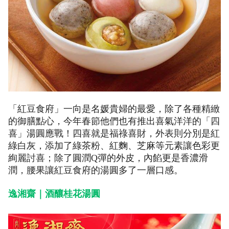
「紅豆食府」一向是名媛貴婦的最愛，除了各種精緻
的御膳點心，今年春節他們也有推出喜氣洋洋的「四
喜」湯圓應戰！四喜就是福祿喜財，外表則分別是紅
綠白灰，添加了綠茶粉、紅麴、芝麻等元素讓色彩更
絢麗討喜；除了圓潤Q彈的外皮，內餡更是香濃滑
潤，腰果讓紅豆食府的湯圓多了一層口感。
逸湘齋｜酒釀桂花湯圓