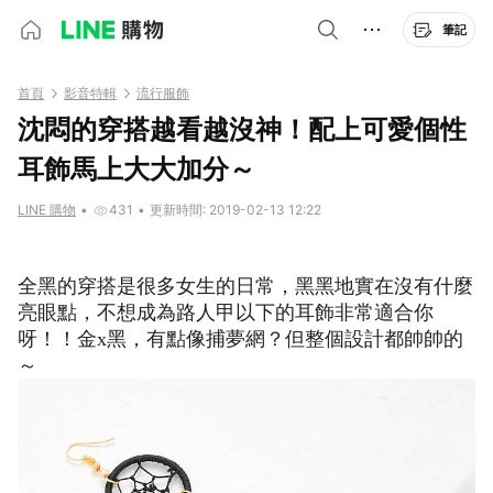
筆記
首頁
影音特輯
流行服飾
沈悶的穿搭越看越沒神！配上可愛個性
耳飾馬上大大加分～
LINE 購物
•
431
•
更新時間: 2019-02-13 12:22
全黑的穿搭是很多女生的日常，黑黑地實在沒有什麼
亮眼點，不想成為路人甲以下的耳飾非常適合你
呀！！金x黑，有點像捕夢網？但整個設計都帥帥的
～