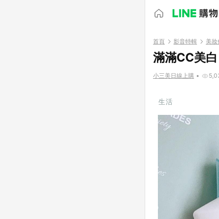
首頁
影音特輯
美妝
滿滿CC美
小三美日線上購
•
5,0
生活