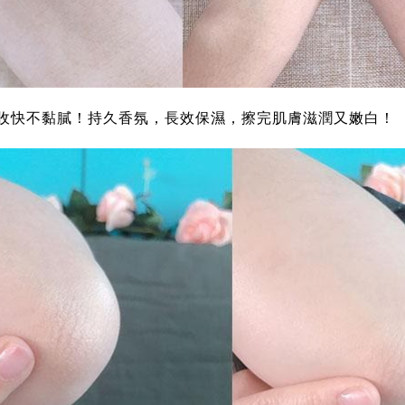
收快不黏膩！持久香氛，長效保濕，擦完肌膚滋潤又嫩白！