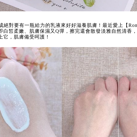
絕對要有一瓶給力的乳液來好好滋養肌膚！最近愛上【Ronas
即白皙柔嫩、肌膚保濕又Q彈，擦完還會散發淡雅自然清香
上它，肌膚備受呵護！