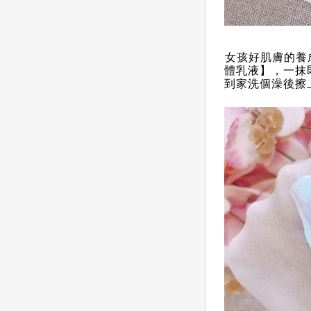
女孩好肌膚的養成
體乳液】，一抹
到家洗個澡後擦