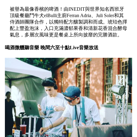
被譽為最像香檳的啤酒！由INEDIT與世界知名西班牙
頂級餐廳鬥牛犬elBulli主廚Ferran Adria、Juli Soler和其
侍酒師團隊合作，以獨特配方釀製調和而成。琥珀色擇
配上豐盈泡沫，入口充滿濃郁果香和清新花香混合酵母
氣息，多層次風味更是餐桌上所向披靡的完勝酒款。
喝酒微醺聽音樂 晚間六至十點Live音樂放送