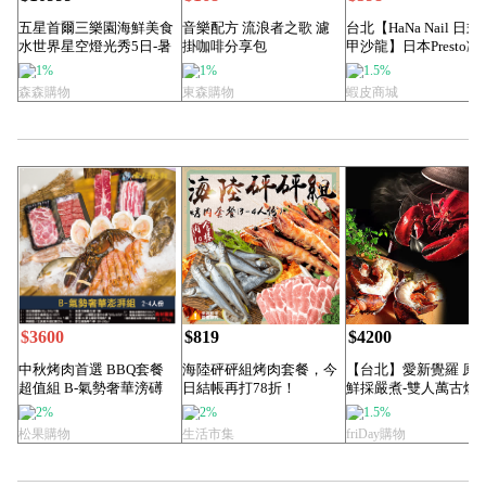
五星首爾三樂園海鮮美食
音樂配方 流浪者之歌 濾
台北【HaNa Nail 日式
水世界星空燈光秀5日-暑
掛咖啡分享包
甲沙龍】日本Presto凝
膠...
1%
1%
1.5%
森森購物
東森購物
蝦皮商城
$3600
$819
$4200
中秋烤肉首選 BBQ套餐
海陸砰砰組烤肉套餐，今
【台北】愛新覺羅 原
超值組 B-氣勢奢華滂礡
日結帳再打78折！
鮮採嚴煮-雙人萬古燒
組2-4人份
蝦海陸套餐
2%
2%
1.5%
松果購物
生活市集
friDay購物