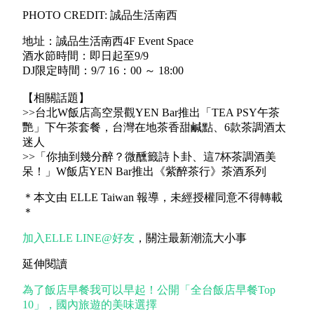
PHOTO CREDIT: 誠品生活南西
地址：誠品生活南西4F Event Space
酒水節時間：即日起至9/9
DJ限定時間：9/7 16：00 ～ 18:00
【相關話題】
>>台北W飯店高空景觀YEN Bar推出「TEA PSY午茶
艷」下午茶套餐，台灣在地茶香甜鹹點、6款茶調酒太
迷人
>>「你抽到幾分醉？微醺籤詩卜卦、這7杯茶調酒美
呆！」W飯店YEN Bar推出《紫醉茶行》茶酒系列
＊本文由 ELLE Taiwan 報導，未經授權同意不得轉載
＊
加入ELLE LINE@好友
，關注最新潮流大小事
延伸閱讀
為了飯店早餐我可以早起！公開「全台飯店早餐Top
10」，國內旅遊的美味選擇