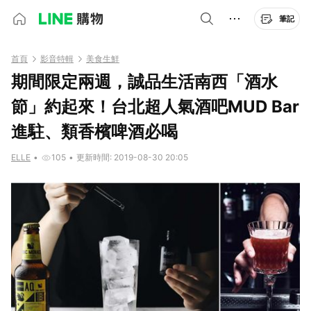
筆記
首頁
影音特輯
美食生鮮
期間限定兩週，誠品生活南西「酒水
節」約起來！台北超人氣酒吧MUD Bar
進駐、類香檳啤酒必喝
ELLE
•
105
•
更新時間: 2019-08-30 20:05