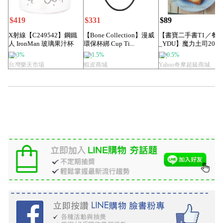
$419
$331
$89
X射線【C249542】鋼鐵
【Bone Collection】漫威
【書寶二手書T1／餐
人 IronMan 玻璃果汁杯
環保杯綁 Cup Ti...
_YDU】魔力土司200
3...
變化_楊桃文...
3%
1.5%
0.5%
台灣樂天市場
蝦皮商城
Yahoo奇摩超級商城