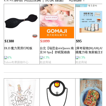
$1380
$1099
$95
DLD 魔力黑滑行蛇板
台北【瑞思金résQueen 南
[庫奇寵物]MjAMjAM 
京30 Spa】舒眠緊緻曲
國魔力喵 無榖貓主食
線...
鮮肉主...
1%
1.5%
1.5%
Yahoo奇摩購物中心
蝦皮商城
蝦皮商城