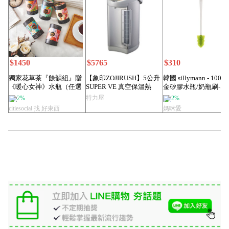
$1450
$5765
$310
獨家花草茶『餘韻組』贈
【象印ZOJIRUSH】5公升
韓國 sillymann - 100
《暖心女神》水瓶（任選
SUPER VE 真空保溫熱
金矽膠水瓶/奶瓶刷-...
五種口味） 獨家...
水...
特力屋
2%
2%
citiesocial 找 好東西
媽咪愛