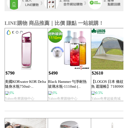
LINE購物 商品推薦｜比價 賺點 一站就購！
$790
$490
$2610
美國KORwater KOR Delta
Black Hammer 勻淨耐熱
【LOGOS 日本 條紋
隨身水瓶750ml-...
玻璃水瓶-1110ml (...
魚 遮陽帳】71809008/
客...
3%
3%
0.5%
Yahoo奇摩購物中心
Yahoo奇摩購物中心
Yahoo奇摩超級商城