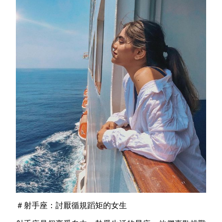
＃射手座：討厭循規蹈矩的女生