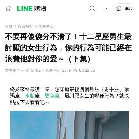
筆記
首頁
影音特輯
居家生活
不要再傻傻分不清了！十二星座男生最
討厭的女生行為，你的行為可能已經在
浪費他對你的愛～（下集）
女生集合
•
13,102
•
更新時間: 2019-09-03 22:35
終於來到最後一集，想知道最後四個星座（射手座、摩
羯座、
水瓶
座、
雙魚座
）最討厭女生的哪種行為？就快
點拉下去看看吧～