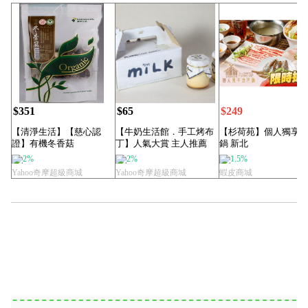
$351
$65
$249
【清淨生活】【慈心認
【牛奶生活館．手工烤布
【杉荷苑】個人獨享
證】有機冬香菇
丁】人氣大賞 主人推薦
鍋 新北
（70g±5%/包）
2%
2%
1.5%
Yahoo奇摩超級商城
Yahoo奇摩超級商城
蝦皮商城