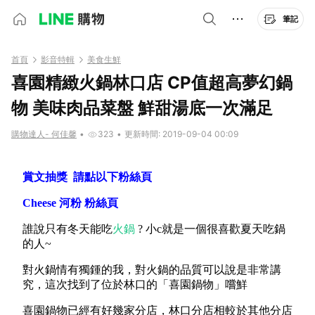
筆記
首頁
影音特輯
美食生鮮
喜園精緻火鍋林口店 CP值超高夢幻鍋
物 美味肉品菜盤 鮮甜湯底一次滿足
購物達人- 何佳馨
•
323
•
更新時間: 2019-09-04 00:09
賞文抽獎 請點以下粉絲頁
Cheese 河粉 粉絲頁
誰說只有冬天能吃
火鍋
?
小
c
就是一個很喜歡夏天吃鍋
的人
~
對火鍋情有獨鍾的我，對火鍋的品質可以說是非常講
究，
這次找到了位於林口的「喜園鍋物」嚐鮮
喜園鍋物已經有好幾家分店，林口分店
相較於其
他分店