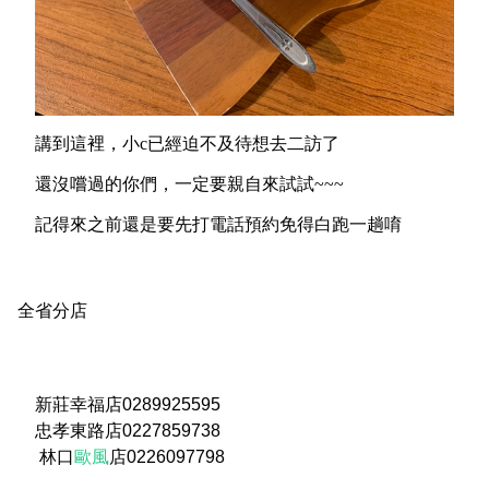
講到這裡，小c已經迫不及待想去二訪了
還沒嚐過的你們，一定要親自來試試~~~
記得來之前還是要先打電話預約免得白跑一趟唷
全省分店
新莊幸福店
0289925595
忠孝東路店
0227859738
林口
歐風
店
0226097798