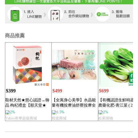
商品推薦
$399
$499
$699
取材天然★慈心認證→御
【全寓身心美學】水晶能
【有機認證生鮮時蔬
品 枸杞禮盒【順天堂★
量有機按摩油舒壓按摩全
農藥化肥-青江菜 ( 250g
順天本草】
程95分(手技9...
包)...
2%
1.5%
2%
Yahoo奇摩超級商城
蝦皮商城
松果購物