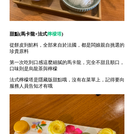
甜點(馬卡龍+法式
檸檬塔
)
從餅皮到餡料，全部來自於法國，都是闆娘親自挑選的
珍貴原料
第一次吃到口感這麼細膩的馬卡龍，完全不甜且順口，
口味則是烏龍茶與檸檬
法式檸檬塔是隱藏版甜點哦，沒有在菜單上，記得要向
服務人員告知才有哦