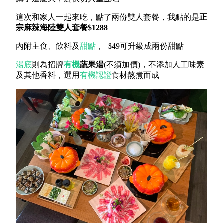
這次和家人一起來吃，點了兩份雙人套餐，我點的是
正
宗麻辣海陸雙人套餐$1288
內附主食、飲料及
甜點
，+$49可升級成兩份甜點
湯底
則為招牌
有機
蔬果湯
(不須加價)，不添加人工味素
及其他香料，選用
有機認證
食材熬煮而成