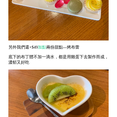
另外我們還+$49
加點
兩份甜點---烤布蕾
底下的布丁體不加一滴水，都是用雞蛋下去製作而成，
濃郁又好吃