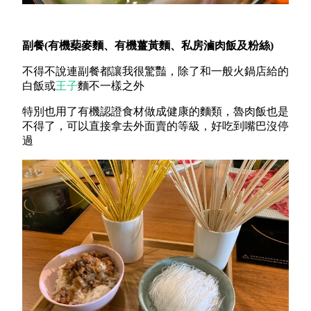
副餐(有機蔾麥麵、有機薑黃麵、私房滷肉飯及粉絲)
不得不說連副餐都讓我很驚豔，除了和一般火鍋店給的
白飯或
王子
麵不一樣之外
特別也用了有機認證食材做成健康的麵類，魯肉飯也是
不得了，可以直接拿去外面賣的等級，好吃到嘴巴沒停
過