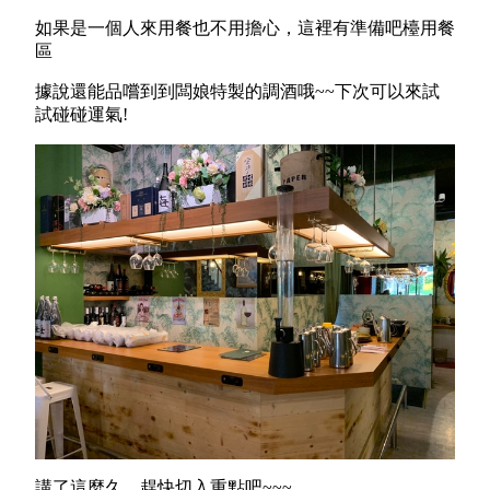
如果是一個人來用餐也不用擔心，這裡有準備吧檯用餐
區
據說還能品嚐到到闆娘特製的調酒哦~~下次可以來試
試碰碰運氣!
講了這麼久，趕快切入重點吧~~~